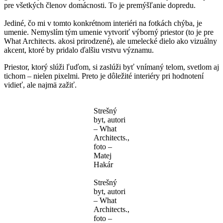
pre všetkých členov domácnosti. To je premýšľanie dopredu.
Jediné, čo mi v tomto konkrétnom interiéri na fotkách chýba, je
umenie. Nemyslím tým umenie vytvoriť výborný priestor (to je pre
What Architects. akosi prirodzené), ale umelecké dielo ako vizuálny
akcent, ktoré by pridalo ďalšiu vrstvu významu.
Priestor, ktorý slúži ľuďom, si zaslúži byť vnímaný telom, svetlom aj
tichom – nielen pixelmi. Preto je dôležité interiéry pri hodnotení
vidieť, ale najmä zažiť.
Strešný
byt, autori
– What
Architects.,
foto –
Matej
Hakár
Strešný
byt, autori
– What
Architects.,
foto –