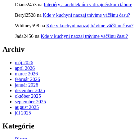
Diane2453
na
Interiéry a architektúra v dizajnérskom tábore
Beryl2528
na
Kde v kuchyni naozaj trávime väčšinu času?
Whitney598
na
Kde v kuchyni naozaj trávime väčšinu času?
Jada2456
na
Kde v kuchyni naozaj trávime väčšinu času?
Archív
máj 2026
apríl 2026
marec 2026
február 2026
január 2026
december 2025
október 2025
september 2025
august 2025
júl 2025
Kategórie