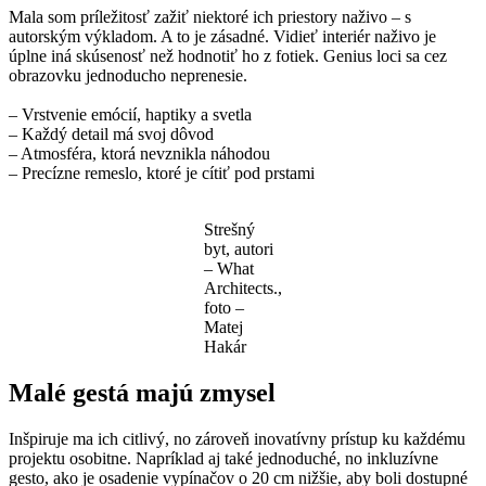
Mala som príležitosť zažiť niektoré ich priestory naživo – s
autorským výkladom. A to je zásadné. Vidieť interiér naživo je
úplne iná skúsenosť než hodnotiť ho z fotiek. Genius loci sa cez
obrazovku jednoducho neprenesie.
– Vrstvenie emócií, haptiky a svetla
– Každý detail má svoj dôvod
– Atmosféra, ktorá nevznikla náhodou
– Precízne remeslo, ktoré je cítiť pod prstami
Strešný
byt, autori
– What
Architects.,
foto –
Matej
Hakár
Malé gestá majú zmysel
Inšpiruje ma ich citlivý, no zároveň inovatívny prístup ku každému
projektu osobitne. Napríklad aj také jednoduché, no inkluzívne
gesto, ako je osadenie vypínačov o 20 cm nižšie, aby boli dostupné