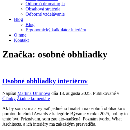
Odborná dramaturgia
Obsahová stratégia
Odborné vzdelávanie
Blog
Blog
Ergonomický kalkulátor interiéru
O mne
Kontakt
Značka:
osobné obhliadky
Osobné obhliadky interiérov
Napísal
Martina Uhrinova
dňa
13. augusta 2025
. Publikované v
na
Články
Žiadne komentáre
Osobné
Ak by som si mala vybrať jediného finalistu na osobnú obhliadku s
obhliadky
porotou Intebold Awards z kategórie Bývanie v roku 2025, bol by to
interiérov
tento byt. Priznávam, som zaujato-nadšená. Poznám tvorbu What
Architects. a ich interiéry ma zakaždým presvedčia.