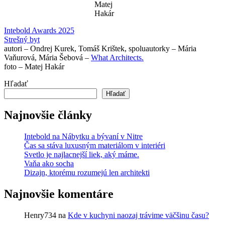
Matej
Hakár
Intebold Awards 2025
Strešný byt
autori – Ondrej Kurek, Tomáš Krištek, spoluautorky – Mária
Vaňurová, Mária Šebová –
What Architects.
foto – Matej Hakár
Hľadať
Hľadať
Najnovšie články
Intebold na Nábytku a bývaní v Nitre
Čas sa stáva luxusným materiálom v interiéri
Svetlo je najlacnejší liek, aký máme.
Vaňa ako socha
Dizajn, ktorému rozumejú len architekti
Najnovšie komentáre
Henry734
na
Kde v kuchyni naozaj trávime väčšinu času?