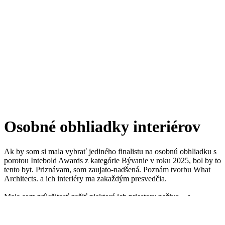
Osobné obhliadky interiérov
Ak by som si mala vybrať jediného finalistu na osobnú obhliadku s
porotou Intebold Awards z kategórie Bývanie v roku 2025, bol by to
tento byt. Priznávam, som zaujato-nadšená. Poznám tvorbu What
Architects. a ich interiéry ma zakaždým presvedčia.
Mala som príležitosť zažiť niektoré ich priestory naživo – s
autorským výkladom. A to je zásadné. Vidieť interiér naživo je
úplne iná skúsenosť než hodnotiť ho z fotiek. Genius loci sa cez
obrazovku jednoducho neprenesie.