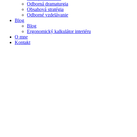
Odborná dramaturgia
Obsahová stratégia
Odborné vzdelávanie
Blog
Blog
Ergonomický kalkulátor interiéru
O mne
Kontakt