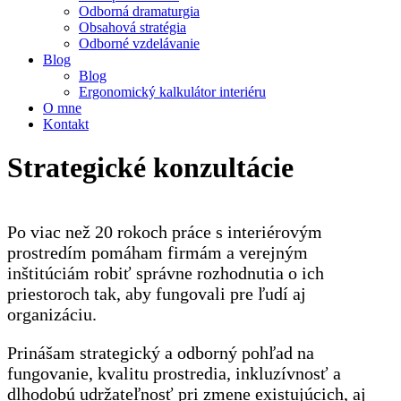
Odborná dramaturgia
Obsahová stratégia
Odborné vzdelávanie
Blog
Blog
Ergonomický kalkulátor interiéru
O mne
Kontakt
Strategické konzultácie
Po viac než 20 rokoch práce s interiérovým
prostredím pomáham firmám a verejným
inštitúciám robiť správne rozhodnutia o ich
priestoroch tak, aby fungovali pre ľudí aj
organizáciu.
Prinášam strategický a odborný pohľad na
fungovanie, kvalitu prostredia, inkluzívnosť a
dlhodobú udržateľnosť pri zmene existujúcich, aj