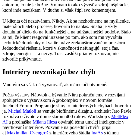
autorom, to nie je bežné. Vnímam to ako výsosť a zdroj inšpirácie,
ktoré inde nezískam. V duchu si však štipľavo komentujem.
U klienta oči nezatváram. Nikdy. Ak sa nezhodneme na myšlienke,
materiáloch alebo procese, hovorím to nahlas. Snaha je vždy
dotiahnuť dielo do najfunkčnejšej a najudržateľnejšej podoby. Stalo
sa mi, že klient reagoval urazene po tom, ako som mu vyvrátila
technické domienky o kvalite práve zrekonštruovaného priestoru.
Jednoduché riešenia, ktoré v skutočnosti nefungujú, stoja čas,
zdroje, energiu — a nervy. To si zaslúži priamy rozhovor, nie
zdvorilé prikývnutie.
Interiéry nevznikajú bez chýb
Mnohým sa však dá vyvarovať, ak máme oči otvorené.
Počas výstavy Nábytok a bývanie Nitra pokračujeme v rozvíjaní
spolupráce s výstaviskom Agrokomplex v novom formáte —
Intebold Fórum. Program je silný: o interiérových chybách hovorím
ja,
Michal Matloň
sa venuje biofilnému dizajnu, architekt Jaro Pavle
rozpráva o živote v dome starom 400 rokov. Workshop s
MeltFlex
AI
a prednáška
Milana Illesa
otvárajú tému umelej inteligencie v
navrhovaní interiérov.
Pozvanie na poslednú chvíľu prijal
aj
Maximilián Cvengroš
z interiérového štúdi
a
InaAs
s témou