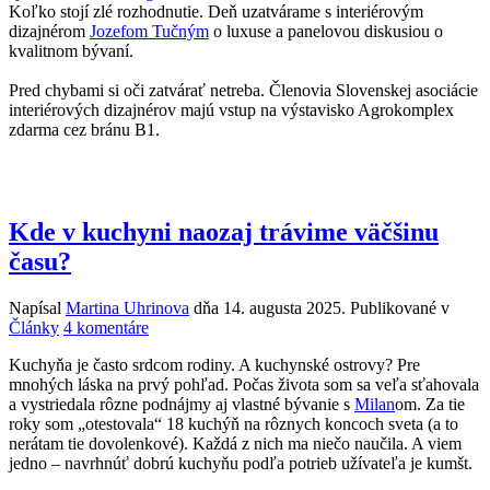
Koľko stojí zlé rozhodnutie. Deň uzatvárame s interiérovým
dizajnérom
Jozefom Tučným
o luxuse a panelovou diskusiou o
kvalitnom bývaní.
Pred chybami si oči zatvárať netreba. Členovia Slovenskej asociácie
interiérových dizajnérov majú vstup na výstavisko Agrokomplex
zdarma cez bránu B1.
Kde v kuchyni naozaj trávime väčšinu
času?
Napísal
Martina Uhrinova
dňa
14. augusta 2025
. Publikované v
na
Články
4 komentáre
Kde
Kuchyňa je často srdcom rodiny. A kuchynské ostrovy? Pre
v
mnohých láska na prvý pohľad. Počas života som sa veľa sťahovala
kuchyni
a vystriedala rôzne podnájmy aj vlastné bývanie s
Milan
om. Za tie
naozaj
roky som „otestovala“ 18 kuchýň na rôznych koncoch sveta (a to
trávime
nerátam tie dovolenkové). Každá z nich ma niečo naučila. A viem
väčšinu
jedno – navrhnúť dobrú kuchyňu podľa potrieb užívateľa je kumšt.
času?