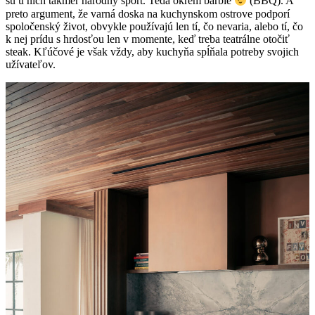
sú u nich takmer národný šport. Teda okrem barbie
(BBQ). A
preto argument, že varná doska na kuchynskom ostrove podporí
spoločenský život, obvykle používajú len tí, čo nevaria, alebo tí, čo
k nej prídu s hrdosťou len v momente, keď treba teatrálne otočiť
steak. Kľúčové je však vždy, aby kuchyňa spĺňala potreby svojich
užívateľov.