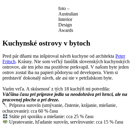
foto –
Australian
Interior
Design
Awards
Kuchynské ostrovy v bytoch
Pred pár dňami ma inšpiroval návrh kuchyne od architekta
Peter
Fritsch
. Krásny. Nie som veľký fanúšik slovenských kuchynských
ostrovov, ale ten jeho ma pozitívne prekvapil. V našom byte jeden
ostrov zostal iba na papieri pôdorysu od developera. Viem si
predstaviť dokonalý návrh, ale asi nie v petržalskom byte.
Varím veľa. A skúsenosť z tých 18 kuchýň mi potvrdila:
Väčšina času pri príprave jedla sa neodohráva pri hrnci, ale na
pracovnej ploche a pri dreze.
Príprava surovín (umývanie, čistenie, krájanie, miešanie,
ochucovanie): cca 60 % času
Státie pri sporáku a miešanie: cca 25 % času
Upratovanie, hľadanie surovín, servírovanie: cca 15 % času