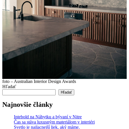
foto – Australian Interior Design Awards
Hľadať
Hľadať
Najnovšie články
Intebold na Nábytku a bývaní v Nitre
Čas sa stáva luxusným materiálom v interiéri
Svetlo je najlacnejší liek, aký máme.