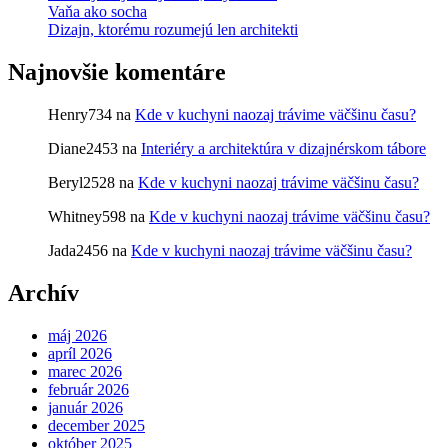
Vaňa ako socha
Dizajn, ktorému rozumejú len architekti
Najnovšie komentáre
Henry734
na
Kde v kuchyni naozaj trávime väčšinu času?
Diane2453
na
Interiéry a architektúra v dizajnérskom tábore
Beryl2528
na
Kde v kuchyni naozaj trávime väčšinu času?
Whitney598
na
Kde v kuchyni naozaj trávime väčšinu času?
Jada2456
na
Kde v kuchyni naozaj trávime väčšinu času?
Archív
máj 2026
apríl 2026
marec 2026
február 2026
január 2026
december 2025
október 2025