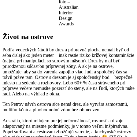
foto –
Australian
Interior
Design
Awards
Život na ostrove
Podľa vedeckých štúdií by drez a prípravná plocha nemali byť od
seba ďalej ako jeden meter – inak rastie riziko krížovej kontaminácie
(najmä pri manipulácii so surovým mäsom). Drez by mal byť
prirodzenou súčasťou prípravnej zóny. A ak je na ostrove,
umožňuje, aby sa do varenia zapojilo viac ľudí a spoločný čas sa
trávil práve tam. Ostrov s drezom je aj spoločenský bod – bezpečné
miesto na sedenie a rozhovory. Lebo 60+ % času stráveného pri
príprave večere nemusíte pozerať do steny, ale na ľudí, ktorých máte
radi. Alebo na výhľad z okna.
Ten Petrov návrh ostrova síce nemá drez, ale vytvára samostatnú,
multifunkčnú a plnohodnotnú zónu bez obmedzení.
Austrália, ktorú milujem pre jej neformálnosť, rovnosť a dizajn
adaptovaný na miestne podmienky, je v tomto veľmi inšpiratívna.
Popri surfovaní a cestovaní zbožňujú varenie, a kuchynské ostrovy