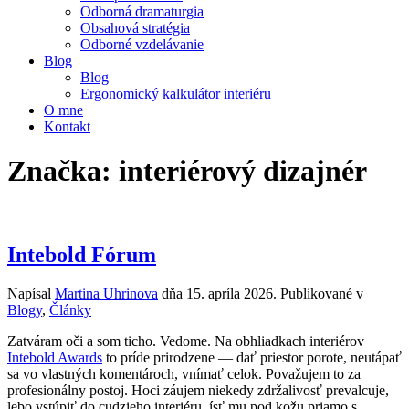
Odborná dramaturgia
Obsahová stratégia
Odborné vzdelávanie
Blog
Blog
Ergonomický kalkulátor interiéru
O mne
Kontakt
Značka:
interiérový dizajnér
Intebold Fórum
Napísal
Martina Uhrinova
dňa
15. apríla 2026
. Publikované v
Blogy
,
Články
Zatváram oči a som ticho. Vedome. Na obhliadkach interiérov
Intebold Awards
to príde prirodzene — dať priestor porote, neutápať
sa vo vlastných komentároch, vnímať celok. Považujem to za
profesionálny postoj. Hoci záujem niekedy zdržalivosť prevalcuje,
lebo vstúpiť do cudzieho interiéru, ísť mu pod kožu priamo s