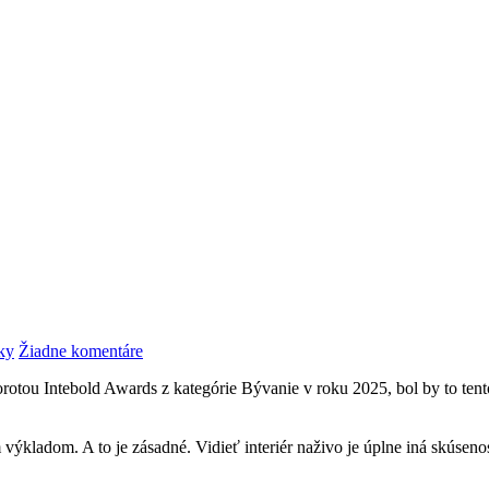
na
ky
Žiadne komentáre
Osobné
orotou Intebold Awards z kategórie Bývanie v roku 2025, bol by to te
obhliadky
interiérov
m výkladom. A to je zásadné. Vidieť interiér naživo je úplne iná skúse