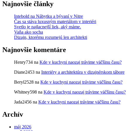
Najnovšie články
Intebold na Nábytku a bývaní v Nitre
Čas sa stáva luxusným materiálom v interiéri
Svetlo je najlacnejší liek, aký máme.
Vaňa ako socha
Dizajn, ktorému rozumejú len architekti
Najnovšie komentáre
Henry734
na
Kde v kuchyni naozaj trávime väčšinu času?
Diane2453
na
Interiéry a architektúra v dizajnérskom tábore
Beryl2528
na
Kde v kuchyni naozaj trávime väčšinu času?
Whitney598
na
Kde v kuchyni naozaj trávime väčšinu času?
Jada2456
na
Kde v kuchyni naozaj trávime väčšinu času?
Archív
máj 2026