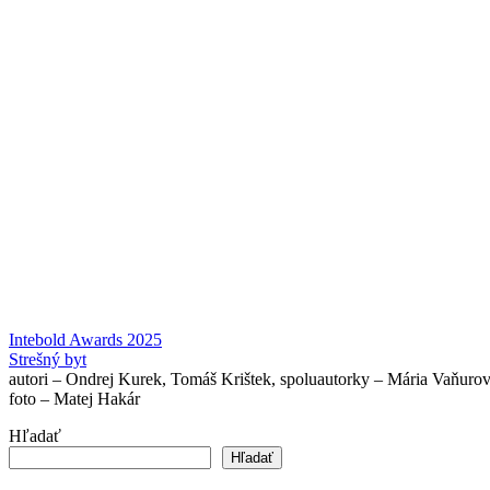
Intebold Awards 2025
Strešný byt
autori – Ondrej Kurek, Tomáš Krištek, spoluautorky – Mária Vaňuro
foto – Matej Hakár
Hľadať
Hľadať