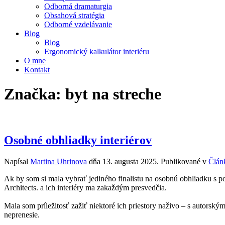
Odborná dramaturgia
Obsahová stratégia
Odborné vzdelávanie
Blog
Blog
Ergonomický kalkulátor interiéru
O mne
Kontakt
Značka:
byt na streche
Osobné obhliadky interiérov
Napísal
Martina Uhrinova
dňa
13. augusta 2025
. Publikované v
Člán
Ak by som si mala vybrať jediného finalistu na osobnú obhliadku s p
Architects. a ich interiéry ma zakaždým presvedčia.
Mala som príležitosť zažiť niektoré ich priestory naživo – s autorský
neprenesie.