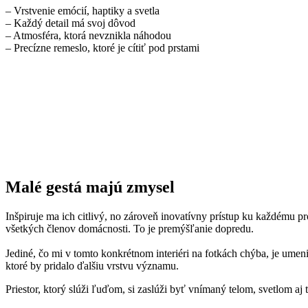
– Vrstvenie emócií, haptiky a svetla
– Každý detail má svoj dôvod
– Atmosféra, ktorá nevznikla náhodou
– Precízne remeslo, ktoré je cítiť pod prstami
Malé gestá majú zmysel
Inšpiruje ma ich citlivý, no zároveň inovatívny prístup ku každému pr
všetkých členov domácnosti. To je premýšľanie dopredu.
Jediné, čo mi v tomto konkrétnom interiéri na fotkách chýba, je umen
ktoré by pridalo ďalšiu vrstvu významu.
Priestor, ktorý slúži ľuďom, si zaslúži byť vnímaný telom, svetlom aj t