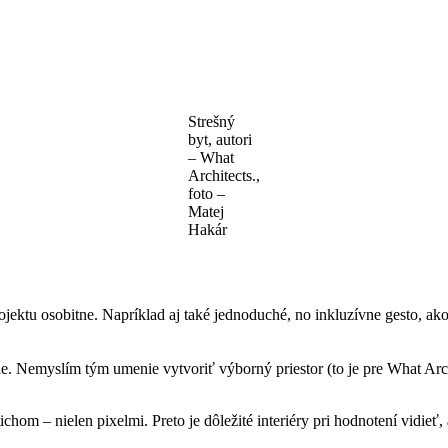
Strešný
byt, autori
– What
Architects.,
foto –
Matej
Hakár
ojektu osobitne. Napríklad aj také jednoduché, no inkluzívne gesto, ak
ie. Nemyslím tým umenie vytvoriť výborný priestor (to je pre What Arch
ichom – nielen pixelmi. Preto je dôležité interiéry pri hodnotení vidieť,