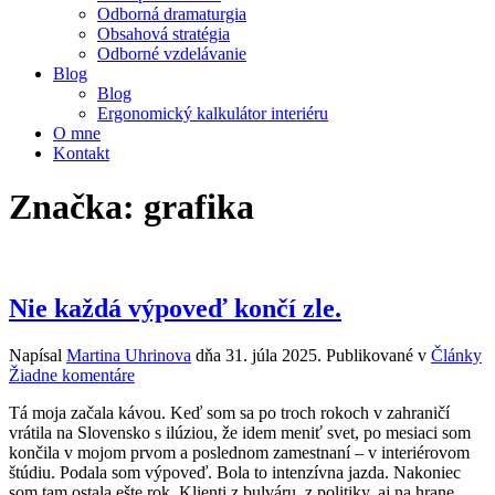
Odborná dramaturgia
Obsahová stratégia
Odborné vzdelávanie
Blog
Blog
Ergonomický kalkulátor interiéru
O mne
Kontakt
Značka:
grafika
Nie každá výpoveď končí zle.
Napísal
Martina Uhrinova
dňa
31. júla 2025
. Publikované v
Články
na
Žiadne komentáre
Nie
Tá moja začala kávou. Keď som sa po troch rokoch v zahraničí
každá
vrátila na Slovensko s ilúziou, že idem meniť svet, po mesiaci som
výpoveď
končila v mojom prvom a poslednom zamestnaní – v interiérovom
končí
štúdiu. Podala som výpoveď. Bola to intenzívna jazda. Nakoniec
zle.
som tam ostala ešte rok. Klienti z bulváru, z politiky, aj na hrane