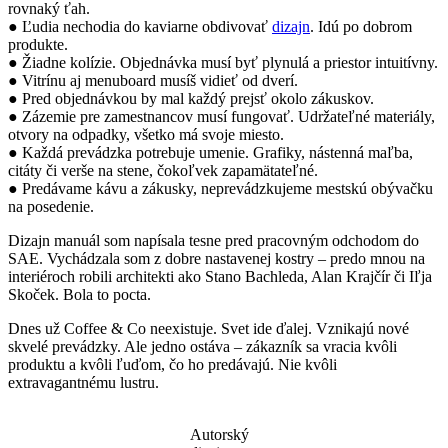
rovnaký ťah.
● Ľudia nechodia do kaviarne obdivovať
dizajn
. Idú po dobrom
produkte.
● Žiadne kolízie. Objednávka musí byť plynulá a priestor intuitívny.
● Vitrínu aj menuboard musíš vidieť od dverí.
● Pred objednávkou by mal každý prejsť okolo zákuskov.
● Zázemie pre zamestnancov musí fungovať. Udržateľné materiály,
otvory na odpadky, všetko má svoje miesto.
● Každá prevádzka potrebuje umenie. Grafiky, nástenná maľba,
citáty či verše na stene, čokoľvek zapamätateľné.
● Predávame kávu a zákusky, neprevádzkujeme mestskú obývačku
na posedenie.
Dizajn manuál som napísala tesne pred pracovným odchodom do
SAE. Vychádzala som z dobre nastavenej kostry – predo mnou na
interiéroch robili architekti ako Stano Bachleda, Alan Krajčír či Iľja
Skoček. Bola to pocta.
Dnes už Coffee & Co neexistuje. Svet ide ďalej. Vznikajú nové
skvelé prevádzky. Ale jedno ostáva – zákazník sa vracia kvôli
produktu a kvôli ľuďom, čo ho predávajú. Nie kvôli
extravagantnému lustru.
Autorský