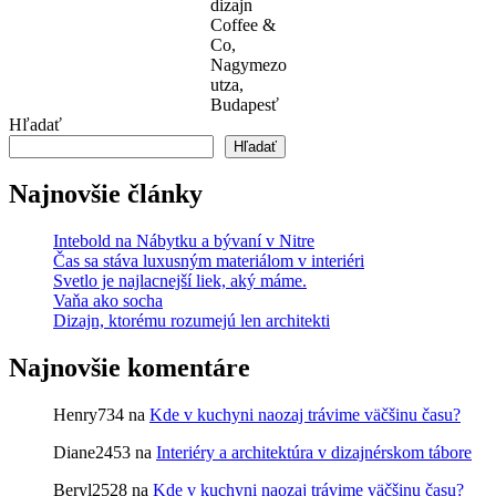
dizajn
Coffee &
Co,
Nagymezo
utza,
Budapesť
Hľadať
Hľadať
Najnovšie články
Intebold na Nábytku a bývaní v Nitre
Čas sa stáva luxusným materiálom v interiéri
Svetlo je najlacnejší liek, aký máme.
Vaňa ako socha
Dizajn, ktorému rozumejú len architekti
Najnovšie komentáre
Henry734
na
Kde v kuchyni naozaj trávime väčšinu času?
Diane2453
na
Interiéry a architektúra v dizajnérskom tábore
Beryl2528
na
Kde v kuchyni naozaj trávime väčšinu času?