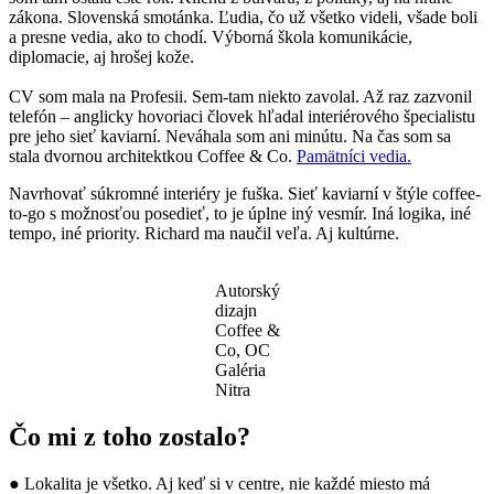
zákona. Slovenská smotánka. Ľudia, čo už všetko videli, všade boli
a presne vedia, ako to chodí. Výborná škola komunikácie,
diplomacie, aj hrošej kože.
CV som mala na Profesii. Sem-tam niekto zavolal. Až raz zazvonil
telefón – anglicky hovoriaci človek hľadal interiérového špecialistu
pre jeho sieť kaviarní. Neváhala som ani minútu. Na čas som sa
stala dvornou architektkou Coffee & Co.
Pamätníci vedia.
Navrhovať súkromné interiéry je fuška. Sieť kaviarní v štýle coffee-
to-go s možnosťou posedieť, to je úplne iný vesmír. Iná logika, iné
tempo, iné priority. Richard ma naučil veľa. Aj kultúrne.
Autorský
dizajn
Coffee &
Co, OC
Galéria
Nitra
Čo mi z toho zostalo?
● Lokalita je všetko. Aj keď si v centre, nie každé miesto má