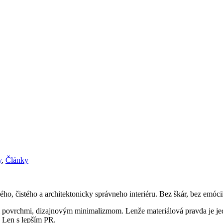
y
,
Články
, čistého a architektonicky správneho interiéru. Bez škár, bez emócií
 povrchmi, dizajnovým minimalizmom. Lenže materiálová pravda je jed
 Len s lepším PR.