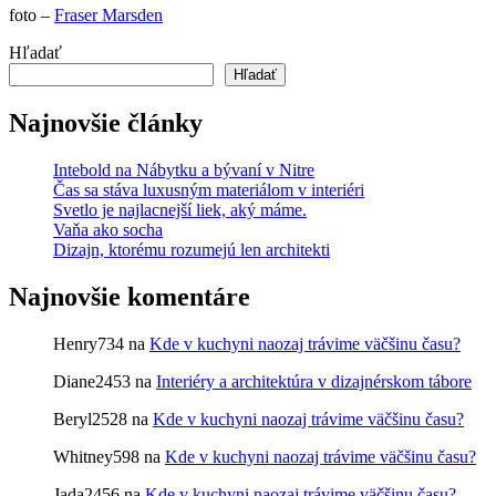
foto –
Fraser Marsden
Hľadať
Hľadať
Najnovšie články
Intebold na Nábytku a bývaní v Nitre
Čas sa stáva luxusným materiálom v interiéri
Svetlo je najlacnejší liek, aký máme.
Vaňa ako socha
Dizajn, ktorému rozumejú len architekti
Najnovšie komentáre
Henry734
na
Kde v kuchyni naozaj trávime väčšinu času?
Diane2453
na
Interiéry a architektúra v dizajnérskom tábore
Beryl2528
na
Kde v kuchyni naozaj trávime väčšinu času?
Whitney598
na
Kde v kuchyni naozaj trávime väčšinu času?
Jada2456
na
Kde v kuchyni naozaj trávime väčšinu času?