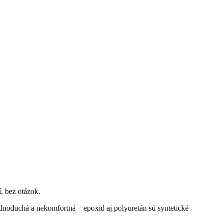
, bez otázok.
noduchá a nekomfortná – epoxid aj polyuretán sú syntetické