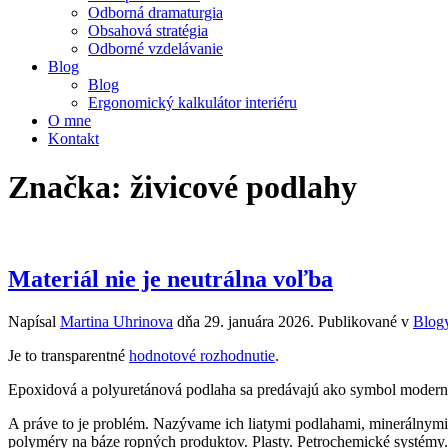
Odborná dramaturgia
Obsahová stratégia
Odborné vzdelávanie
Blog
Blog
Ergonomický kalkulátor interiéru
O mne
Kontakt
Značka:
živicové podlahy
Materiál nie je neutrálna voľba
Napísal
Martina Uhrinova
dňa
29. januára 2026
. Publikované v
Blog
Je to transparentné
hodnotové rozhodnutie
.
Epoxidová a polyuretánová podlaha sa predávajú ako symbol moderného
A práve to je problém. Nazývame ich liatymi podlahami, minerálnymi
polyméry na báze ropných produktov. Plasty. Petrochemické systémy.