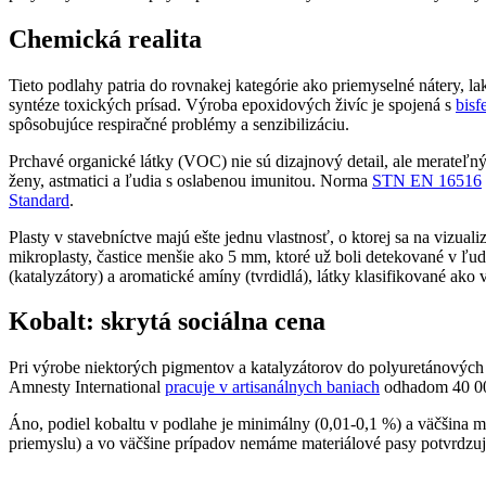
Chemická realita
Tieto podlahy patria do rovnakej kategórie ako priemyselné nátery, l
syntéze toxických prísad. Výroba epoxidových živíc je spojená s
bis
spôsobujúce respiračné problémy a senzibilizáciu.
Prchavé organické látky (VOC) nie sú dizajnový detail, ale merateľný
ženy, astmatici a ľudia s oslabenou imunitou. Norma
STN EN 16516
Standard
.
Plasty v stavebníctve majú ešte jednu vlastnosť, o ktorej sa na viz
mikroplasty, častice menšie ako 5 mm, ktoré už boli detekované v ľud
(katalyzátory) a aromatické amíny (tvrdidlá), látky klasifikované ako
Kobalt: skrytá sociálna cena
Pri výrobe niektorých pigmentov a katalyzátorov do polyuretánovýc
Amnesty International
pracuje v artisanálnych baniach
odhadom 40 000
Áno, podiel kobaltu v podlahe je minimálny (0,01-0,1 %) a väčšina 
priemyslu) a vo väčšine prípadov nemáme materiálové pasy potvrdzujú