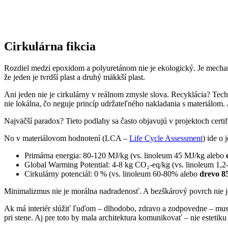
Cirkulárna fikcia
Rozdiel medzi epoxidom a polyuretánom nie je ekologický. Je mechani
že jeden je tvrdší plast a druhý mäkkší plast.
Ani jeden nie je cirkulárny v reálnom zmysle slova. Recyklácia? Tech
nie lokálna, čo neguje princíp udržateľného nakladania s materiál
Najväčší paradox? Tieto podlahy sa často objavujú v projektoch cer
No v materiálovom hodnotení (LCA –
Life Cycle Assessment
) ide o 
Primárna energia: 80-120 MJ/kg (vs. linoleum 45 MJ/kg alebo
Global Warming Potential: 4-8 kg CO₂-eq/kg (vs. linoleum 1,2
Cirkulárny potenciál: 0 % (vs. linoleum 60-80% alebo
drevo 8
Minimalizmus nie je morálna nadradenosť. A bezškárový povrch nie je
Ak má interiér slúžiť ľuďom – dlhodobo, zdravo a zodpovedne – musím
pri stene. Aj pre toto by mala architektura komunikovať – nie esteti