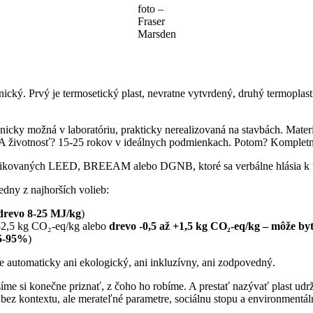
foto –
Fraser
Marsden
cký. Prvý je termosetický plast, nevratne vytvrdený, druhý termoplast
nicky možná v laboratóriu, prakticky nerealizovaná na stavbách. Mater
om. A životnosť? 15-25 rokov v ideálnych podmienkach. Potom? Komple
tifikovaných LEED, BREEAM alebo DGNB, ktoré sa verbálne hlásia k ud
jedny z najhorších volieb:
drevo 8-25 MJ/kg
)
-2,5 kg CO₂-eq/kg alebo
drevo -0,5 až +1,5 kg CO₂-eq/kg – môže byť
5-95%
)
 automaticky ani ekologický, ani inkluzívny, ani zodpovedný.
e si konečne priznať, z čoho ho robíme. A prestať nazývať plast udrža
ku bez kontextu, ale merateľné parametre, sociálnu stopu a environmentá