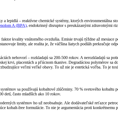
aky a lepidlá – reaktívne chemické systémy, ktorých environmentálna sto
fenolom A (BPA)
, endokrinný disruptor s preukázanými zdravotnými ri
 faktor kvality vnútorného ovzdušia. Emisie trvajú týždne až mesiace p
stanovuje limity, ale realita je, že väčšina liatych podláh prekračuje
ualizáciách nehovorí – rozkladajú sa 200-500 rokov. A nerozkladajú sa
skej krvi, placentách a pľúcnom tkanive. Degradáciou polymérov sa do p
 vzbudzujúce veľmi veľké obavy. To už nie je estetická voľba. To je to
h systémov sa používajú kobaltové zlúčeniny. 70 % svetového kobaltu
 detí, často mladších ako 10 rokov.
moderných systémov ho už neobsahuje. Ale dodávateľské reťazce petroc
ce kobalt-free formulácie. To nie je argumentácia proti konkrétnemu 