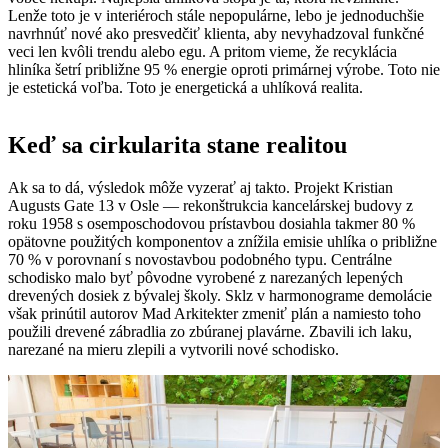
Lenže toto je v interiéroch stále nepopulárne, lebo je jednoduchšie
navrhnúť nové ako presvedčiť klienta, aby nevyhadzoval funkčné
veci len kvôli trendu alebo egu. A pritom vieme, že recyklácia
hliníka šetrí približne 95 % energie oproti primárnej výrobe. Toto nie
je estetická voľba. Toto je energetická a uhlíková realita.
Keď sa cirkularita stane realitou
Ak sa to dá, výsledok môže vyzerať aj takto. Projekt Kristian
Augusts Gate 13 v Osle — rekonštrukcia kancelárskej budovy z
roku 1958 s osemposchodovou prístavbou dosiahla takmer 80 %
opätovne použitých komponentov a znížila emisie uhlíka o približne
70 % v porovnaní s novostavbou podobného typu. Centrálne
schodisko malo byť pôvodne vyrobené z narezaných lepených
drevených dosiek z bývalej školy. Sklz v harmonograme demolácie
však prinútil autorov Mad Arkitekter zmeniť plán a namiesto toho
použili drevené zábradlia zo zbúranej plavárne. Zbavili ich laku,
narezané na mieru zlepili a vytvorili nové schodisko.