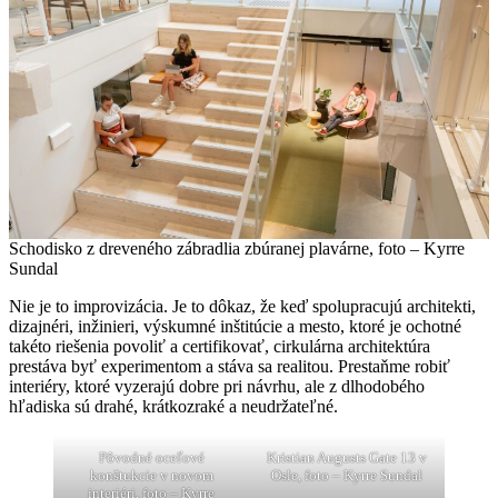
Schodisko z dreveného zábradlia zbúranej plavárne, foto – Kyrre
Sundal
Nie je to improvizácia. Je to dôkaz, že keď spolupracujú architekti,
dizajnéri, inžinieri, výskumné inštitúcie a mesto, ktoré je ochotné
takéto riešenia povoliť a certifikovať, cirkulárna architektúra
prestáva byť experimentom a stáva sa realitou. Prestaňme robiť
interiéry, ktoré vyzerajú dobre pri návrhu, ale z dlhodobého
hľadiska sú drahé, krátkozraké a neudržateľné.
Pôvodné oceľové
Kristian Augusts Gate 13 v
konštukcie v novom
Osle, foto – Kyrre Sundal
interiéri, foto – Kyrre