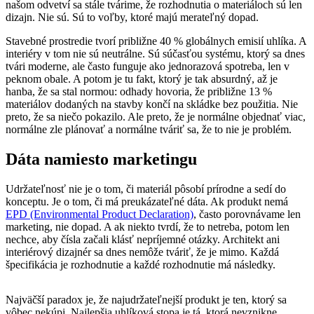
našom odvetví sa stále tvárime, že rozhodnutia o materiáloch sú len
dizajn. Nie sú. Sú to voľby, ktoré majú merateľný dopad.
Stavebné prostredie tvorí približne 40 % globálnych emisií uhlíka. A
interiéry v tom nie sú neutrálne. Sú súčasťou systému, ktorý sa dnes
tvári moderne, ale často funguje ako jednorazová spotreba, len v
peknom obale. A potom je tu fakt, ktorý je tak absurdný, až je
hanba, že sa stal normou: odhady hovoria, že približne 13 %
materiálov dodaných na stavby končí na skládke bez použitia. Nie
preto, že sa niečo pokazilo. Ale preto, že je normálne objednať viac,
normálne zle plánovať a normálne tváriť sa, že to nie je problém.
Dáta namiesto marketingu
Udržateľnosť nie je o tom, či materiál pôsobí prírodne a sedí do
konceptu. Je o tom, či má preukázateľné dáta. Ak produkt nemá
EPD (Environmental Product Declaration)
, často porovnávame len
marketing, nie dopad. A ak niekto tvrdí, že to netreba, potom len
nechce, aby čísla začali klásť nepríjemné otázky. Architekt ani
interiérový dizajnér sa dnes nemôže tváriť, že je mimo. Každá
špecifikácia je rozhodnutie a každé rozhodnutie má následky.
Najväčší paradox je, že najudržateľnejší produkt je ten, ktorý sa
vôbec nekúpi. Najlepšia uhlíková stopa je tá, ktorá nevznikne.