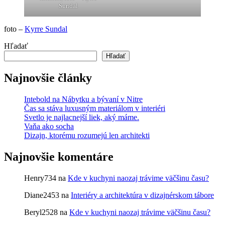
Sundal
foto –
Kyrre Sundal
Hľadať
Hľadať
Najnovšie články
Intebold na Nábytku a bývaní v Nitre
Čas sa stáva luxusným materiálom v interiéri
Svetlo je najlacnejší liek, aký máme.
Vaňa ako socha
Dizajn, ktorému rozumejú len architekti
Najnovšie komentáre
Henry734
na
Kde v kuchyni naozaj trávime väčšinu času?
Diane2453
na
Interiéry a architektúra v dizajnérskom tábore
Beryl2528
na
Kde v kuchyni naozaj trávime väčšinu času?