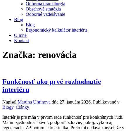
Odborná dramaturgia
Obsahová stratégia
Odborné vzdelávanie
Blog
Blog
Ergonomický kalkulátor interiéru
O mne
Kontakt
Značka:
renovácia
Funkčnosť ako prvé rozhodnutie
interiéru
Napísal
Martina Uhrinova
dňa
27. januára 2026
. Publikované v
Blogy
,
Články
Interiér je pre mňa v prvom rade funkčnosť pre konkrétnych ľudí.
Má im zjednodušiť život, podporiť zdravie, pokoj, výkon aj
regeneráciu. Až potom je to estetika. Preto mi nedáva zmysel, že v