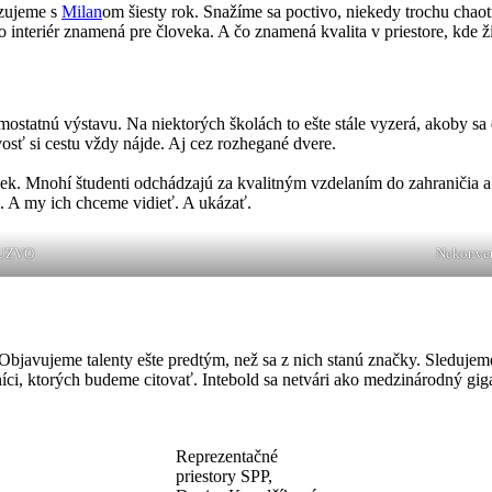
izujeme s
Milan
om šiesty rok. Snažíme sa poctivo, niekedy trochu chao
o interiér znamená pre človeka. A čo znamená kvalita v priestore, kde 
amostatnú výstavu. Na niektorých školách to ešte stále vyzerá, akoby sa
vosť si cestu vždy nájde. Aj cez rozhegané dvere.
iek. Mnohí študenti odchádzajú za kvalitným vzdelaním do zahraničia a n
h. A my ich chceme vidieť. A ukázať.
 TUZVO
Nekonven
 Objavujeme talenty ešte predtým, než sa z nich stanú značky. Sledujeme
níci, ktorých budeme citovať. Intebold sa netvári ako medzinárodný gi
Reprezentačné
priestory SPP,