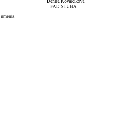
Denisa Kovalčíková
– FAD STUBA
 umenia.