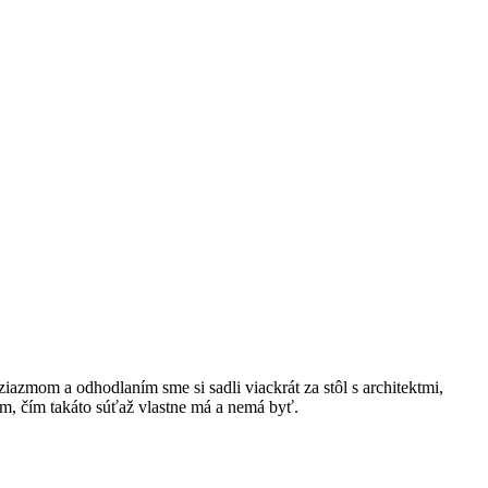
azmom a odhodlaním sme si sadli viackrát za stôl s architektmi,
om, čím takáto súťaž vlastne má a nemá byť.