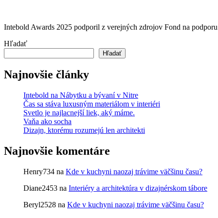
Intebold Awards 2025 podporil z verejných zdrojov Fond na podporu
Hľadať
Hľadať
Najnovšie články
Intebold na Nábytku a bývaní v Nitre
Čas sa stáva luxusným materiálom v interiéri
Svetlo je najlacnejší liek, aký máme.
Vaňa ako socha
Dizajn, ktorému rozumejú len architekti
Najnovšie komentáre
Henry734
na
Kde v kuchyni naozaj trávime väčšinu času?
Diane2453
na
Interiéry a architektúra v dizajnérskom tábore
Beryl2528
na
Kde v kuchyni naozaj trávime väčšinu času?