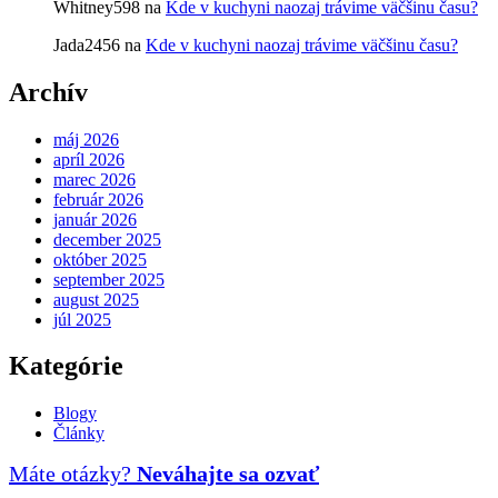
Whitney598
na
Kde v kuchyni naozaj trávime väčšinu času?
Jada2456
na
Kde v kuchyni naozaj trávime väčšinu času?
Archív
máj 2026
apríl 2026
marec 2026
február 2026
január 2026
december 2025
október 2025
september 2025
august 2025
júl 2025
Kategórie
Blogy
Články
Máte otázky?
Neváhajte sa ozvať