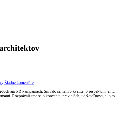
 architektov
na
ky
Žiadne komentáre
Intebold
doch ani PR kampaniach. Snívalo sa nám o kvalite. S rešpektom, entuzi
Awards:
rmami. Rozprávali sme sa o koncepte, pravidlách, udržateľnosti, aj o t
Kvalita
vzniká
z
dialógu