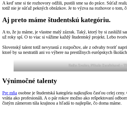
A keď sme si tie rozhovory odžili, pustili sme sa do práce. Súťaž real
totiž nie je súťaž pekných obrázkov. Je to výzva na rozhovor o tom, č
Aj preto máme študentskú kategóriu.
A to, že ju máme, je vlastne malý zázrak. Taký, ktorý by si zaslúžil s
už roky spí. O to viac si vážime každý študentský projekt. Lebo tvori
Slovenský talent totiž nevyrastá z rozpočtov, ale z odvahy tvoriť napr
ktoré by sa nestratili ani vo výbere na prestížnych európskych školác
Bašta Zvolen, Nikola Stančeková –
Výnimočné talenty
Pre mňa
osobne je študentská kategória najkrajšou časťou celej ceny.
vrátia ako profesionáli. A o pár rokov možno ako rešpektovaní odbor
čistým zámerom túla krajinou a hľadá to najlepšie, čo doma máme.