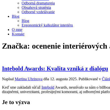
Odborná dramaturgia
Obsahová stratégia
Odborné vzdelávanie
Blog
Blog
Ergonomický kalkulátor interiéru
O mne
Kontakt
Značka:
ocenenie interiérových
Intebold Awards: Kvalita vzniká z dialógu
Napísal
Martina Uhrinova
dňa
12. augusta 2025
. Publikované v
Člán
Keď sme zakladali súťaž
Intebold
Awards, nesnívalo sa nám o billboar
dizajnérmi, univerzitami, profesijnými komorami, aj odbornými platfo
Je to výzva