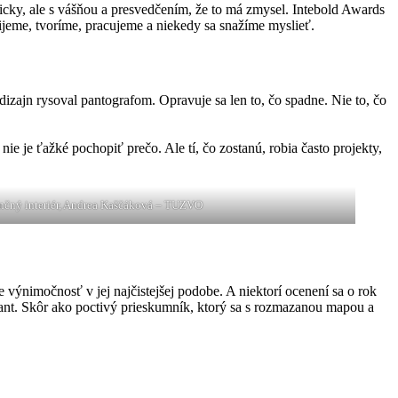
ticky, ale s vášňou a presvedčením, že to má zmysel. Intebold Awards
žijeme, tvoríme, pracujeme a niekedy sa snažíme myslieť.
 dizajn rysoval pantografom. Opravuje sa len to, čo spadne. Nie to, čo
ie je ťažké pochopiť prečo. Ale tí, čo zostanú, robia často projekty,
čný interiér, Andrea Kaščáková – TUZVO
 výnimočnosť v jej najčistejšej podobe. A niektorí ocenení sa o rok
gant. Skôr ako poctivý prieskumník, ktorý sa s rozmazanou mapou a