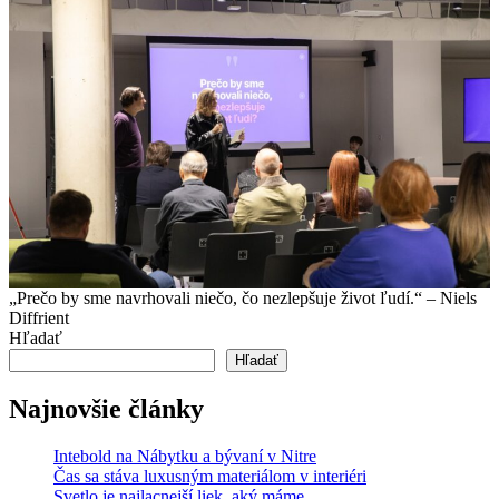
„Prečo by sme navrhovali niečo, čo nezlepšuje život ľudí.“ – Niels
Diffrient
Hľadať
Hľadať
Najnovšie články
Intebold na Nábytku a bývaní v Nitre
Čas sa stáva luxusným materiálom v interiéri
Svetlo je najlacnejší liek, aký máme.