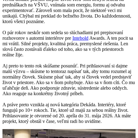
prednáškach na VŠVU, vnímala som energiu, formu aj odvahu
experimentovať. Zároveň som mala pocit, že niektoré veci mi
unikajú. Chýbal mi preklad do bežného života. Do každodennosti,
ktorú všetci poznáme.
O pár rokov neskôr som sedela so slúchadlami pri prepisovaní
rozhovorov s autormi interiérov pre
Intebold
Awards. A ten pocit sa
mi vrátil. Silné projekty, kvalitná práca, premyslené riešenia. Len
slová často zostávali ďaleko od toho, ako sa v tých priestoroch
reálne žije.
Aj preto to tento rok skúšame posunúť. Pri prihlasovaní si dajme
malú výzvu – skúsme to tentoraz napísať tak, aby tomu rozumel aj
normálny človek. Skúsme písať tak, aby si človek vedel predstaviť
život v priestore. Ako sa v ňom pohybuje. Ako sa v ňom cíti. Čo mu
uľahčuje deň. Ako podporuje zdravie, sústredenie alebo oddych.
Ako reaguje na konkrétny životný príbeh.
A práve preto vznikla aj nová kategória Dekáda. Interiéry, ktoré
fungujú po 10+ rokoch. Tie, ktoré už majú za sebou reálny život.
Prihlasovanie je otvorené od 20. apríla do 31. mája 2026. Ak máte
projekt, ktorý obstál v čase, veľmi radi ho uvidíme.