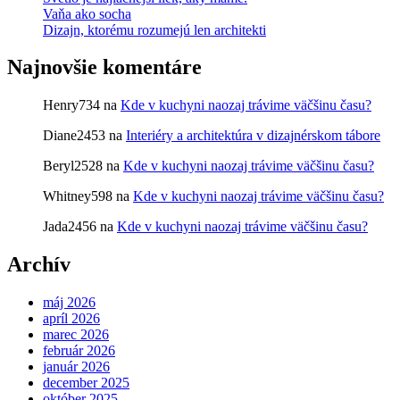
Vaňa ako socha
Dizajn, ktorému rozumejú len architekti
Najnovšie komentáre
Henry734
na
Kde v kuchyni naozaj trávime väčšinu času?
Diane2453
na
Interiéry a architektúra v dizajnérskom tábore
Beryl2528
na
Kde v kuchyni naozaj trávime väčšinu času?
Whitney598
na
Kde v kuchyni naozaj trávime väčšinu času?
Jada2456
na
Kde v kuchyni naozaj trávime väčšinu času?
Archív
máj 2026
apríl 2026
marec 2026
február 2026
január 2026
december 2025
október 2025