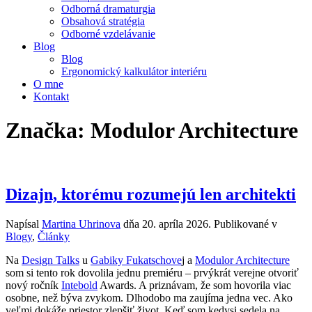
Odborná dramaturgia
Obsahová stratégia
Odborné vzdelávanie
Blog
Blog
Ergonomický kalkulátor interiéru
O mne
Kontakt
Značka:
Modulor Architecture
Dizajn, ktorému rozumejú len architekti
Napísal
Martina Uhrinova
dňa
20. apríla 2026
. Publikované v
Blogy
,
Články
Na
Design Talks
u
Gabiky Fukatschove
j a
Modulor Architecture
som si tento rok dovolila jednu premiéru – prvýkrát verejne otvoriť
nový ročník
Inteb
o
ld
Awards. A priznávam, že som hovorila viac
osobne, než býva zvykom. Dlhodobo ma zaujíma jedna vec. Ako
veľmi dokáže priestor zlepšiť život. Keď som kedysi sedela na