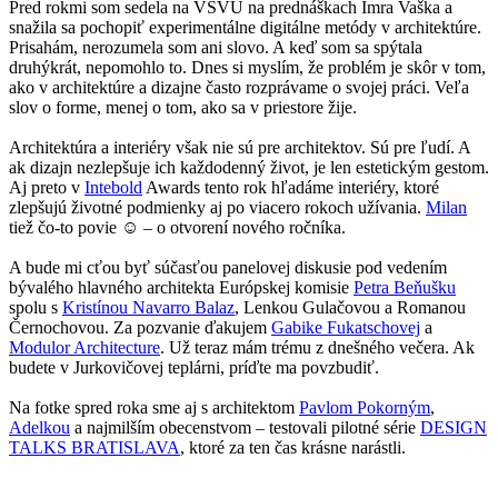
Pred rokmi som sedela na VŠVU na prednáškach Imra Vaška a
snažila sa pochopiť experimentálne digitálne metódy v architektúre.
Prisahám, nerozumela som ani slovo. A keď som sa spýtala
druhýkrát, nepomohlo to. Dnes si myslím, že problém je skôr v tom,
ako v architektúre a dizajne často rozprávame o svojej práci. Veľa
slov o forme, menej o tom, ako sa v priestore žije.
Architektúra a interiéry však nie sú pre architektov. Sú pre ľudí. A
ak dizajn nezlepšuje ich každodenný život, je len estetickým gestom.
Aj preto v
Intebold
Awards tento rok hľadáme interiéry, ktoré
zlepšujú životné podmienky aj po viacero rokoch užívania.
Milan
tiež čo-to povie ☺️ – o otvorení nového ročníka.
A bude mi cťou byť súčasťou panelovej diskusie pod vedením
bývalého hlavného architekta Európskej komisie
Petra Beňušku
spolu s
Kristínou Navarro Balaz
, Lenkou Gulačovou a Romanou
Černochovou. Za pozvanie ďakujem
Gabike Fukatschovej
a
Modulor Architecture
. Už teraz mám trému z dnešného večera. Ak
budete v Jurkovičovej teplárni, príďte ma povzbudiť.
Na fotke spred roka sme aj s architektom
Pavlom Pokorným
,
Adelkou
a najmilším obecenstvom – testovali pilotné série
DESIGN
TALKS BRATISLAVA
, ktoré za ten čas krásne narástli.