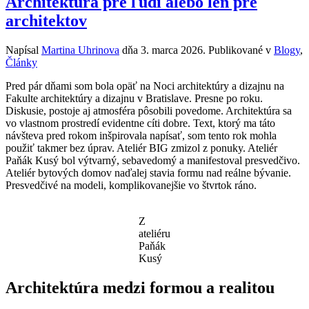
Architektúra pre ľudí alebo len pre
architektov
Napísal
Martina Uhrinova
dňa
3. marca 2026
. Publikované v
Blogy
,
Články
Pred pár dňami som bola opäť na Noci architektúry a dizajnu na
Fakulte architektúry a dizajnu v Bratislave. Presne po roku.
Diskusie, postoje aj atmosféra pôsobili povedome. Architektúra sa
vo vlastnom prostredí evidentne cíti dobre. Text, ktorý ma táto
návšteva pred rokom inšpirovala napísať, som tento rok mohla
použiť takmer bez úprav. Ateliér BIG zmizol z ponuky. Ateliér
Paňák Kusý bol výtvarný, sebavedomý a manifestoval presvedčivo.
Ateliér bytových domov naďalej stavia formu nad reálne bývanie.
Presvedčivé na modeli, komplikovanejšie vo štvrtok ráno.
Z
ateliéru
Paňák
Kusý
Architektúra medzi formou a realitou