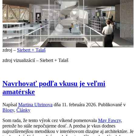
zdroj –
Siebert + Talaš
zdroj vizualizácií – Siebert + Talaš
Navrhovať podľa vkusu je veľmi
amatérske
Napísal
Martina Uhrinova
dňa
11. februára 2026
. Publikované v
Blogy
,
Články
Som rada, že tento výrok cez víkend pomenovala
May Fawzy
,
pretože ho stále nepočujeme dosť. A predsa je vkus dodnes
najrozšírenejšou metodikou v interiérovom dizajne aj architektúre. Je