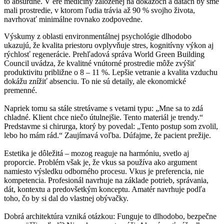
to absurdné. V ére medicíny založenej na dôkazoch a dátach by sme
mali prostredie, v ktorom ľudia trávia až 90 % svojho života,
navrhovať minimálne rovnako zodpovedne.
Výskumy z oblasti environmentálnej psychológie dlhodobo
ukazujú, že kvalita priestoru ovplyvňuje stres, kognitívny výkon aj
rýchlosť regenerácie. Prehľadová správa World Green Building
Council uvádza, že kvalitné vnútorné prostredie môže zvýšiť
produktivitu približne o 8 – 11 %. Lepšie vetranie a kvalita vzduchu
dokážu znížiť absenciu. To nie sú detaily, ale ekonomické
premenné.
Napriek tomu sa stále stretávame s vetami typu: „Mne sa to zdá
chladné. Klient chce niečo útulnejšie. Tento materiál je trendy.“
Predstavme si chirurga, ktorý by povedal: „Tento postup som zvolil,
lebo ho mám rád.“ Zaujímavá voľba. Dúfajme, že pacient prežije.
Estetika je dôležitá – mozog reaguje na harmóniu, svetlo aj
proporcie. Problém však je, že vkus sa používa ako argument
namiesto výsledku odborného procesu. Vkus je preferencia, nie
kompetencia. Profesionál navrhuje na základe potrieb, správania,
dát, kontextu a predovšetkým konceptu. Amatér navrhuje podľa
toho, čo by si dal do vlastnej obývačky.
Dobrá architektúra vzniká otázkou: Funguje to dlhodobo, bezpečne