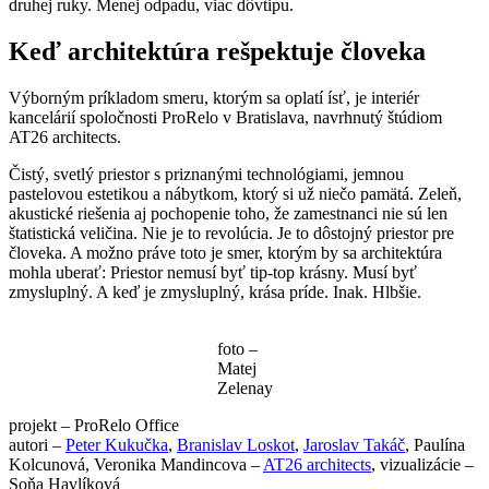
druhej ruky. Menej odpadu, viac dôvtipu.
Keď architektúra rešpektuje človeka
Výborným príkladom smeru, ktorým sa oplatí ísť, je interiér
kancelárií spoločnosti ProRelo v Bratislava, navrhnutý štúdiom
AT26 architects.
Čistý, svetlý priestor s priznanými technológiami, jemnou
pastelovou estetikou a nábytkom, ktorý si už niečo pamätá. Zeleň,
akustické riešenia aj pochopenie toho, že zamestnanci nie sú len
štatistická veličina. Nie je to revolúcia. Je to dôstojný priestor pre
človeka. A možno práve toto je smer, ktorým by sa architektúra
mohla uberať: Priestor nemusí byť tip-top krásny. Musí byť
zmysluplný. A keď je zmysluplný, krása príde. Inak. Hlbšie.
foto –
Matej
Zelenay
projekt – ProRelo Office
autori –
Peter Kukučka
,
Branislav Loskot
,
Jaroslav Takáč
, Paulína
Kolcunová, Veronika Mandincova –
AT26 architects
, vizualizácie –
Soňa Havlíková