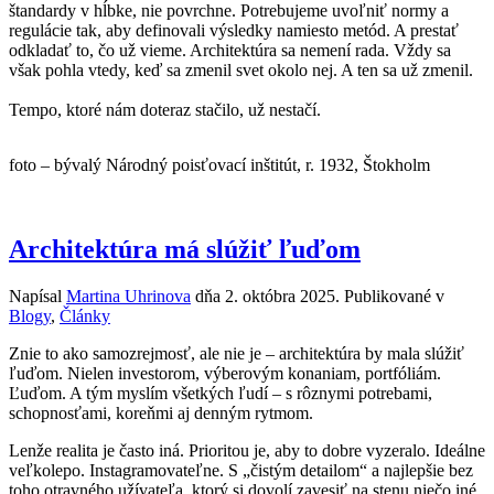
štandardy v hĺbke, nie povrchne. Potrebujeme uvoľniť normy a
regulácie tak, aby definovali výsledky namiesto metód. A prestať
odkladať to, čo už vieme. Architektúra sa nemení rada. Vždy sa
však pohla vtedy, keď sa zmenil svet okolo nej. A ten sa už zmenil.
Tempo, ktoré nám doteraz stačilo, už nestačí.
foto – bývalý Národný poisťovací inštitút, r. 1932, Štokholm
Architektúra má slúžiť ľuďom
Napísal
Martina Uhrinova
dňa
2. októbra 2025
. Publikované v
Blogy
,
Články
Znie to ako samozrejmosť, ale nie je – architektúra by mala slúžiť
ľuďom. Nielen investorom, výberovým konaniam, portfóliám.
Ľuďom. A tým myslím všetkých ľudí – s rôznymi potrebami,
schopnosťami, koreňmi aj denným rytmom.
Lenže realita je často iná. Prioritou je, aby to dobre vyzeralo. Ideálne
veľkolepo. Instagramovateľne. S „čistým detailom“ a najlepšie bez
toho otravného užívateľa, ktorý si dovolí zavesiť na stenu niečo iné