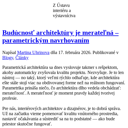
Z Ústavu
interiéru a
výstavníctva
Budúcnosť architektúry je merateľná –
parametrickým navrhovaním
Napísal
Martina Uhrinova
dňa
17. februára 2026
. Publikované v
Blogy
,
Články
Parametrická architektúra sa dnes vyslovuje takmer s rešpektom,
akoby automaticky zvyšovala kvalitu projektu. Nezvyšuje. Je to len
nástroj — no taký, ktorý veľmi rýchlo odhaľuje, kde architektúra
ešte stále stojí viac na obdivovanej forme než na reálnom fungovaní.
Parametrika prináša niečo, čo architektúra dlho vedela obchádzať:
merateľnosť. A merateľnosť je moment pravdy každej tvorivej
profesie.
Pre nás, interiérových architektov a dizajnérov, je to dobrá správa.
Už na začiatku vieme pomenovať kvalitu vnútorného prostredia,
nastaviť očakávania a sústrediť sa na to podstatné — ako bude
priestor skutočne fungovať.