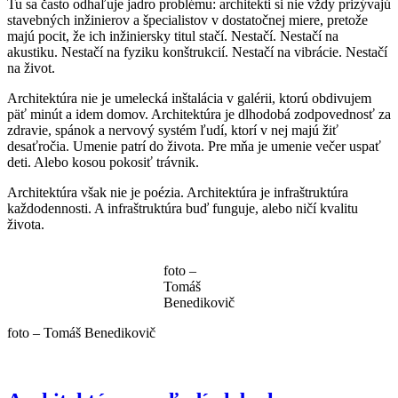
Tu sa často odhaľuje jadro problému: architekti si nie vždy prizývajú
stavebných inžinierov a špecialistov v dostatočnej miere, pretože
majú pocit, že ich inžiniersky titul stačí. Nestačí. Nestačí na
akustiku. Nestačí na fyziku konštrukcií. Nestačí na vibrácie. Nestačí
na život.
Architektúra nie je umelecká inštalácia v galérii, ktorú obdivujem
päť minút a idem domov. Architektúra je dlhodobá zodpovednosť za
zdravie, spánok a nervový systém ľudí, ktorí v nej majú žiť
desaťročia. Umenie patrí do života. Pre mňa je umenie večer uspať
deti. Alebo kosou pokosiť trávnik.
Architektúra však nie je poézia. Architektúra je infraštruktúra
každodennosti. A infraštruktúra buď funguje, alebo ničí kvalitu
života.
foto –
Tomáš
Benedikovič
foto – Tomáš Benedikovič