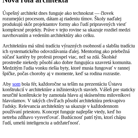
Úspešný architekt dnes funguje ako technokrat — človek
rozumejúci procesom, dátam aj riadeniu tímov. Školy naďalej
produkujú skôr projektantov formy ako ľudí pripravených viesť
komplexné projekty. Práve v tejto rovine sa ukazuje rozdiel medzi
navrhovaním a vedením architektúry ako celku.
Architektúra má silnú tradíciu výrazných osobností a slabšiu tradíciu
ich systematického odovzdávania ďalej. Mentoring ako priebežná
súčasť kariéry by profesii prospel viac, než sa zdá. Školské
prostredie niekedy pôsobí ako dobre fungujúca uzavretá komunita.
Medzitým ľudia vonku riešia byty, ktoré musia fungovať v rannej
špičke, počas choroby aj v momente, keď sa rodina rozrastie.
Aby
som
bola fér, každoročne sa teším na prezentáciu Ústavu
konštrukcií v architektúre a inžinierskych stavieb. Vášeň pre staticky
neurčité konštrukcie by zamotala hlavu aj skúsenému milovníkovi
hlavolamov. V takých chvíľach pôsobí architektúra prekvapivo
ľudsky. Relevancia architektúry sa ukazuje v každodennom
používaní priestoru. Koncept funguje najlepšie vtedy, keď ho
netreba zdĺhavo vysvetľovať. Budúcnosť patrí tým, ktorí chápu
ľudí, umelú inteligenciu a udržateľnosť.