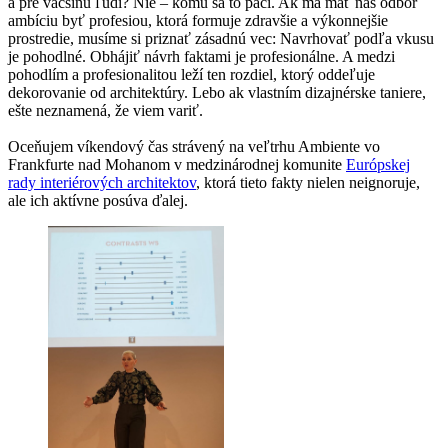
a pre väčšinu ľudí? Nie – komu sa to páči. Ak má mať náš odbor
ambíciu byť profesiou, ktorá formuje zdravšie a výkonnejšie
prostredie, musíme si priznať zásadnú vec: Navrhovať podľa vkusu
je pohodlné. Obhájiť návrh faktami je profesionálne. A medzi
pohodlím a profesionalitou leží ten rozdiel, ktorý oddeľuje
dekorovanie od architektúry. Lebo ak vlastním dizajnérske taniere,
ešte neznamená, že viem variť.
Oceňujem víkendový čas strávený na veľtrhu Ambiente vo
Frankfurte nad Mohanom v medzinárodnej komunite
Európskej
rady interiérových architektov
, ktorá tieto fakty nielen neignoruje,
ale ich aktívne posúva ďalej.