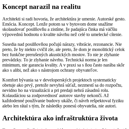
Koncept narazil na realitu
Architekti si radi hovoria, že architektúra je umenie. Autorské gesto.
Emócia. Koncept. Lenže potom sa v bytovom dome snažíme
skolaudovať posilňovňu a zistíme, že padajúca činka má väčšiu
výpovednú hodnotu o kvalite návrhu než celé to umelecké cítenie.
Susedia nad posilňovňou počujú nárazy, vibrácie, rezonancie. Nie
preto, že by niekto cvičil zle, ale preto, že dom je monolitický celok
bez funkčne prerušených akustických mostov. To nie je zlyhanie
prevádzky. To je zlyhanie návrhu. Technická norma je len
minimum, nie garancia kvality. A v praxi sa s ňou často narába skôr
ako s alibi, než ako s nástrojom ochrany obyvateľov.
Komfort bývania sa v developerských projektoch systematicky
obetuje ako prvý, pretože nevyhrá súťaž, nezmestí sa do rozpočtu,
nevidno ho na vizualizácii a pri predaji nehrá zásadnú rolu.
Kolaudáciou sa zodpovednosť autorov stavby nekončí. Až
každodenné používanie budovy ukáže, či návrh rešpektoval fyziku
alebo len rátal s tým, že následky ponesú obyvatelia, nie autori.
Architektúra ako infraštruktúra života