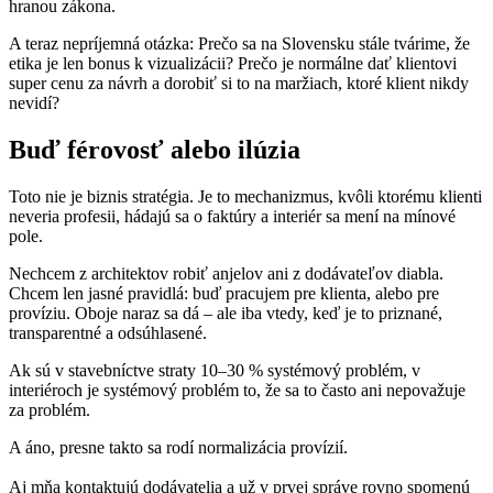
hranou zákona.
A teraz nepríjemná otázka: Prečo sa na Slovensku stále tvárime, že
etika je len bonus k vizualizácii? Prečo je normálne dať klientovi
super cenu za návrh a dorobiť si to na maržiach, ktoré klient nikdy
nevidí?
Buď férovosť alebo ilúzia
Toto nie je biznis stratégia. Je to mechanizmus, kvôli ktorému klienti
neveria profesii, hádajú sa o faktúry a interiér sa mení na mínové
pole.
Nechcem z architektov robiť anjelov ani z dodávateľov diabla.
Chcem len jasné pravidlá: buď pracujem pre klienta, alebo pre
províziu. Oboje naraz sa dá – ale iba vtedy, keď je to priznané,
transparentné a odsúhlasené.
Ak sú v stavebníctve straty 10–30 % systémový problém, v
interiéroch je systémový problém to, že sa to často ani nepovažuje
za problém.
A áno, presne takto sa rodí normalizácia provízií.
Aj mňa kontaktujú dodávatelia a už v prvej správe rovno spomenú