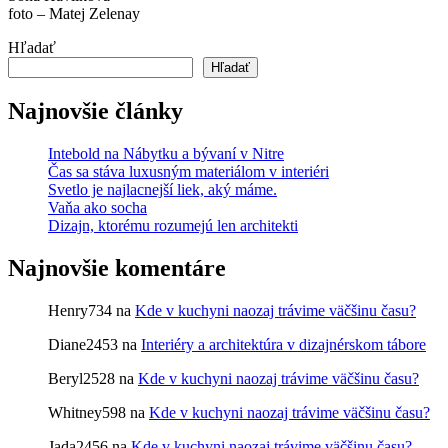
foto – Matej Zelenay
Hľadať
Hľadať
Najnovšie články
Intebold na Nábytku a bývaní v Nitre
Čas sa stáva luxusným materiálom v interiéri
Svetlo je najlacnejší liek, aký máme.
Vaňa ako socha
Dizajn, ktorému rozumejú len architekti
Najnovšie komentáre
Henry734
na
Kde v kuchyni naozaj trávime väčšinu času?
Diane2453
na
Interiéry a architektúra v dizajnérskom tábore
Beryl2528
na
Kde v kuchyni naozaj trávime väčšinu času?
Whitney598
na
Kde v kuchyni naozaj trávime väčšinu času?
Jada2456
na
Kde v kuchyni naozaj trávime väčšinu času?