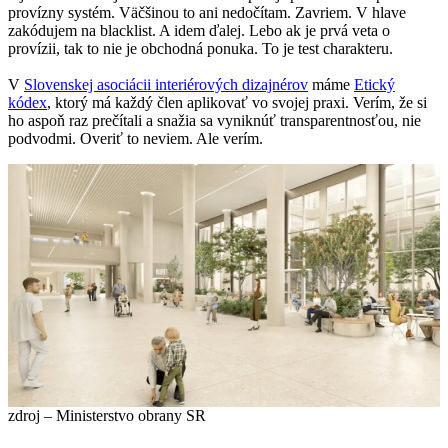
provízny systém. Väčšinou to ani nedočítam. Zavriem. V hlave
zakódujem na blacklist. A idem ďalej. Lebo ak je prvá veta o
provízii, tak to nie je obchodná ponuka. To je test charakteru.
V
Slovenskej asociácii interiérových dizajnérov
máme
Etický
kódex
, ktorý má každý člen aplikovať vo svojej praxi. Verím, že si
ho aspoň raz prečítali a snažia sa vyniknúť transparentnosťou, nie
podvodmi. Overiť to neviem. Ale verím.
zdroj – Ministerstvo obrany SR