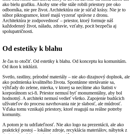
ako bielu grafiku. Akoby sme ešte stále robili priestory pre oko
odborníka, nie pre život. Architektúra nie je súťaž krásy. Nie je to
súbor piktogramov, ktoré majú vyzerať správne z dronu.
Architektúra je zodpovednosť – priestor, ktorý formuje náš
každodenný život, náladu, zdravie, vzťahy, pocit bezpečia aj
spolupatričnosti.
Od estetiky k blahu
Je čas to otočiť. Od estetiky k blahu. Od konceptu ku komunitám.
Od ikon k inklúzii.
Svetlo, rastliny, prírodné materiály – nie ako dizajnový doplnok, ale
ako podmienka kvalitného života. Spontánne stretávanie sa,
výhľady do zelene, mierka, v ktorej sa necítime ako štatisti v
korporátnom sci-fi. Priestor nemusí byť monumentálny, aby bol
hodnotný. A architekt nemusí vedieť všetko. Zapojenie budúcich
užívateľov do procesu navrhovania nie je slabosť, ale múdrosť.
Vďaka tomu vznikajú priestory, ktoré reagujú na reálne potreby
komunity.
A potom je tu udržateľnosť. Nie ako logo na prezentácii, ale ako
praktický postoj – lokálne zdroje, recyklácia materiálov, nábytok z