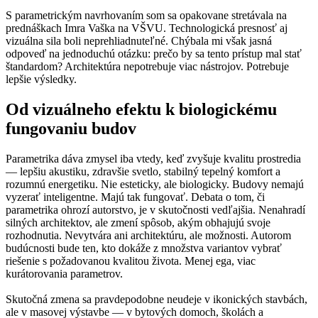
S parametrickým navrhovaním som sa opakovane stretávala na
prednáškach Imra Vaška na VŠVU. Technologická presnosť aj
vizuálna sila boli neprehliadnuteľné. Chýbala mi však jasná
odpoveď na jednoduchú otázku: prečo by sa tento prístup mal stať
štandardom? Architektúra nepotrebuje viac nástrojov. Potrebuje
lepšie výsledky.
Od vizuálneho efektu k biologickému
fungovaniu budov
Parametrika dáva zmysel iba vtedy, keď zvyšuje kvalitu prostredia
— lepšiu akustiku, zdravšie svetlo, stabilný tepelný komfort a
rozumnú energetiku. Nie esteticky, ale biologicky. Budovy nemajú
vyzerať inteligentne. Majú tak fungovať. Debata o tom, či
parametrika ohrozí autorstvo, je v skutočnosti vedľajšia. Nenahradí
silných architektov, ale zmení spôsob, akým obhajujú svoje
rozhodnutia. Nevytvára ani architektúru, ale možnosti. Autorom
budúcnosti bude ten, kto dokáže z množstva variantov vybrať
riešenie s požadovanou kvalitou života. Menej ega, viac
kurátorovania parametrov.
Skutočná zmena sa pravdepodobne neudeje v ikonických stavbách,
ale v masovej výstavbe — v bytových domoch, školách a