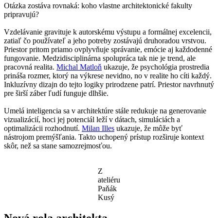
Otázka zostáva rovnaká: koho vlastne architektonické fakulty
pripravujú?
Vzdelávanie gravituje k autorskému výstupu a formálnej excelencii,
zatiaľ čo používateľ a jeho potreby zostávajú druhoradou vrstvou.
Priestor pritom priamo ovplyvňuje správanie, emócie aj každodenné
fungovanie. Medzidisciplinárna spolupráca tak nie je trend, ale
pracovná realita.
Michal Matloň
ukazuje, že psychológia prostredia
prináša rozmer, ktorý na výkrese nevidno, no v realite ho cíti každý.
Inkluzívny dizajn do tejto logiky prirodzene patrí. Priestor navrhnutý
pre širší záber ľudí funguje dlhšie.
Umelá inteligencia sa v architektúre stále redukuje na generovanie
vizualizácií, hoci jej potenciál leží v dátach, simuláciách a
optimalizácii rozhodnutí.
Milan Illes
ukazuje, že môže byť
nástrojom premýšľania. Takto uchopený prístup rozširuje kontext
skôr, než sa stane samozrejmosťou.
Z
ateliéru
Paňák
Kusý
Nová rola architekta