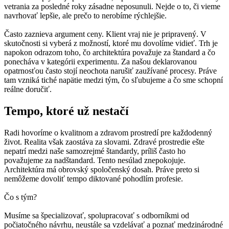
vetrania za posledné roky zásadne neposunuli. Nejde o to, či vieme
navrhovať lepšie, ale prečo to nerobíme rýchlejšie.
Často zaznieva argument ceny. Klient vraj nie je pripravený. V
skutočnosti si vyberá z možností, ktoré mu dovolíme vidieť. Trh je
napokon odrazom toho, čo architektúra považuje za štandard a čo
ponecháva v kategórii experimentu. Za našou deklarovanou
opatrnosťou často stojí neochota narušiť zaužívané procesy. Práve
tam vzniká tiché napätie medzi tým, čo sľubujeme a čo sme schopní
reálne doručiť.
Tempo, ktoré už nestačí
Radi hovoríme o kvalitnom a zdravom prostredí pre každodenný
život. Realita však zaostáva za slovami. Zdravé prostredie ešte
nepatrí medzi naše samozrejmé štandardy, príliš často ho
považujeme za nadštandard. Tento nesúlad znepokojuje.
Architektúra má obrovský spoločenský dosah. Práve preto si
nemôžeme dovoliť tempo diktované pohodlím profesie.
Čo s tým?
Musíme sa špecializovať, spolupracovať s odborníkmi od
počiatočného návrhu, neustále sa vzdelávať a poznať medzinárodné