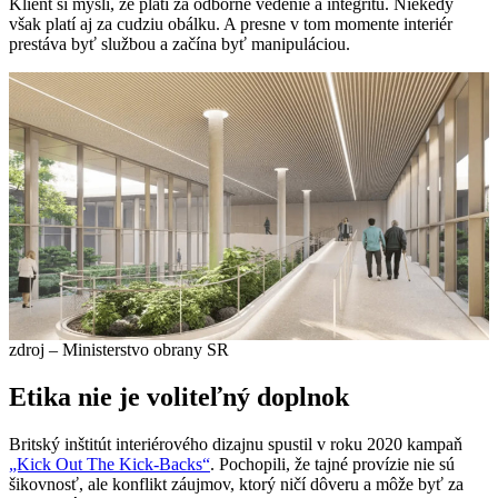
Klient si myslí, že platí za odborné vedenie a integritu. Niekedy
však platí aj za cudziu obálku. A presne v tom momente interiér
prestáva byť službou a začína byť manipuláciou.
zdroj – Ministerstvo obrany SR
Etika nie je voliteľný doplnok
Britský inštitút interiérového dizajnu spustil v roku 2020 kampaň
„Kick Out The Kick-Backs“
. Pochopili, že tajné provízie nie sú
šikovnosť, ale konflikt záujmov, ktorý ničí dôveru a môže byť za