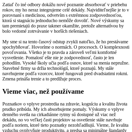
Zatiaľ čo iné odbory dokážu nové poznanie absorbovať v priebehu
rokov, my ho neraz integrujeme celé dekády. Najviditeľnejšie je to v
porovnaní s medicínou, odvetvím s extrémnou zodpovednosťou,
ktorá si stagnáciu jednoducho nemôže dovoliť. Nové výskumy sa
tam premietajú do praxe takmer okamžite, pretože alternatívou by
bolo vedomé zotrvávanie v horších riešeniach.
My sme si na tento časový odstup zvykli natoľko, že ho prestávame
spochybňovať. Hovoríme o normách. O procesoch. O komplexnosti
povoľovania. Všetko je to pravda a zároveň veľmi komfortné
vysvetlenie. Pomalosť ešte nie je zodpovednosť, často je len
pohodlím. Vysoké školy učia podľa osnov, ktoré sa menia nepružne.
Stavebné firmy sa držia technológií, ktoré poznajú. My stále
navrhujeme podľa vzorcov, ktoré fungovali pred dvadsiatimi rokmi.
Zmena prináša trenie a to predlžuje proces.
Vieme viac, než používame
Poznatkov o vplyve prostredia na zdravie, kogníciu a kvalitu života
prudko pribúda. My ich absorbujeme pomaly. Výskumy o vplyve
denného svetla na cirkadiánne rytmy sú dostupné už viac než
dekádu, no vo veľkej časti projektov sa osvetlenie stále navrhuje
podľa noriem, ktoré tieto poznatky nezohľadňujú. Vieme, že kvalita
vzduchu ovplyvňuje produktivitu, a predsa sa minimálne štandardy