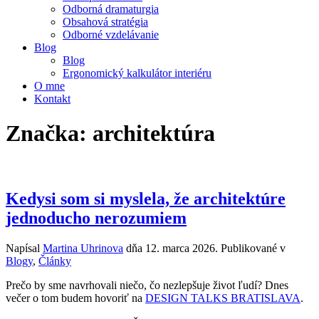
Odborná dramaturgia
Obsahová stratégia
Odborné vzdelávanie
Blog
Blog
Ergonomický kalkulátor interiéru
O mne
Kontakt
Značka:
architektúra
Kedysi som si myslela, že architektúre
jednoducho nerozumiem
Napísal
Martina Uhrinova
dňa
12. marca 2026
. Publikované v
Blogy
,
Články
Prečo by sme navrhovali niečo, čo nezlepšuje život ľudí? Dnes
večer o tom budem hovoriť na
DESIGN TALKS BRATISLAVA
.