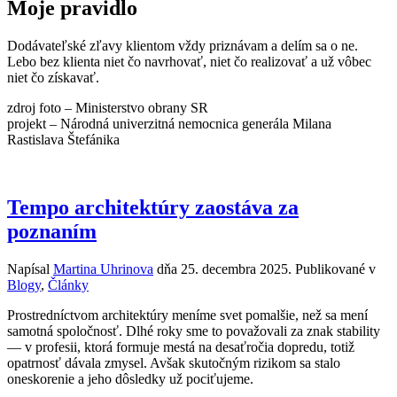
Moje pravidlo
Dodávateľské zľavy klientom vždy priznávam a delím sa o ne.
Lebo bez klienta niet čo navrhovať, niet čo realizovať a už vôbec
niet čo získavať.
zdroj foto – Ministerstvo obrany SR
projekt – Národná univerzitná nemocnica generála Milana
Rastislava Štefánika
Tempo architektúry zaostáva za
poznaním
Napísal
Martina Uhrinova
dňa
25. decembra 2025
. Publikované v
Blogy
,
Články
Prostredníctvom architektúry meníme svet pomalšie, než sa mení
samotná spoločnosť. Dlhé roky sme to považovali za znak stability
— v profesii, ktorá formuje mestá na desaťročia dopredu, totiž
opatrnosť dávala zmysel. Avšak skutočným rizikom sa stalo
oneskorenie a jeho dôsledky už pociťujeme.