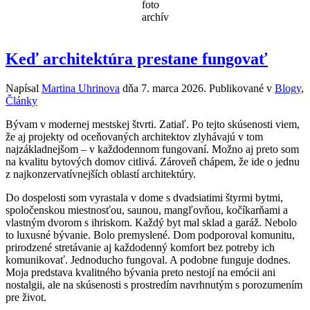
foto
archív
Keď architektúra prestane fungovať
Napísal
Martina Uhrinova
dňa
7. marca 2026
. Publikované v
Blogy
,
Články
Bývam v modernej mestskej štvrti. Zatiaľ. Po tejto skúsenosti viem,
že aj projekty od oceňovaných architektov zlyhávajú v tom
najzákladnejšom – v každodennom fungovaní. Možno aj preto som
na kvalitu bytových domov citlivá. Zároveň chápem, že ide o jednu
z najkonzervatívnejších oblastí architektúry.
Do dospelosti som vyrastala v dome s dvadsiatimi štyrmi bytmi,
spoločenskou miestnosťou, saunou, mangľovňou, kočíkarňami a
vlastným dvorom s ihriskom. Každý byt mal sklad a garáž. Nebolo
to luxusné bývanie. Bolo premyslené. Dom podporoval komunitu,
prirodzené stretávanie aj každodenný komfort bez potreby ich
komunikovať. Jednoducho fungoval. A podobne funguje dodnes.
Moja predstava kvalitného bývania preto nestojí na emócii ani
nostalgii, ale na skúsenosti s prostredím navrhnutým s porozumením
pre život.