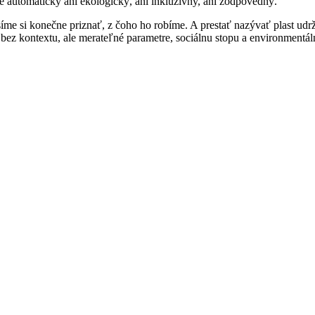
 automaticky ani ekologický, ani inkluzívny, ani zodpovedný.
e si konečne priznať, z čoho ho robíme. A prestať nazývať plast udrža
ku bez kontextu, ale merateľné parametre, sociálnu stopu a environmentá