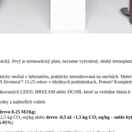
cký. Prvý je termosetický plast, nevratne vytvrdený, druhý termoplast
nicky možná v laboratóriu, prakticky nerealizovaná na stavbách. Mater
om. A životnosť? 15-25 rokov v ideálnych podmienkach. Potom? Komple
tifikovaných LEED, BREEAM alebo DGNB, ktoré sa verbálne hlásia k ud
jedny z najhorších volieb:
drevo 8-25 MJ/kg
)
-2,5 kg CO₂-eq/kg alebo
drevo -0,5 až +1,5 kg CO₂-eq/kg – môže byť
5-95%
)