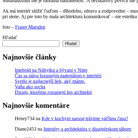
Minimalizmus nie je morálna nadradenosť. A bezškárový povrch nie je
Ak má interiér slúžiť ľuďom – dlhodobo, zdravo a zodpovedne – musím
pri stene. Aj pre toto by mala architektura komunikovať – nie esteti
foto –
Fraser Marsden
Hľadať
Hľadať
Najnovšie články
Intebold na Nábytku a bývaní v Nitre
Čas sa stáva luxusným materiálom v interiéri
Svetlo je najlacnejší liek, aký máme.
Vaňa ako socha
Dizajn, ktorému rozumejú len architekti
Najnovšie komentáre
Henry734
na
Kde v kuchyni naozaj trávime väčšinu času?
Diane2453
na
Interiéry a architektúra v dizajnérskom tábore