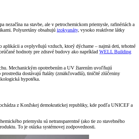
pa nezačína na stavbe, ale v petrochemickom priemysle, rafinériách a
zikami. Polyuretány obsahujú
izokyanáty
, vysoko reaktívne látky
o aplikácii a ovplyvňujú vzduch, ktorý dýchame – najmä deti, tehotné
 odporúčané hodnoty pre zdravé budovy ako napríklad
WELL Building
 potichu. Mechanickým opotrebením a UV žiarením uvoľňujú
rostredia dostávajú ftaláty (zmäkčovadlá), tiničité zlúčeniny
xikologická hypotéka.
 pochádza z Konžskej demokratickej republiky, kde podľa UNICEF a
hemického priemyslu sú netransparentné (ako tie zo stavebného
produktu. To je otázka systémovej zodpovednosti.