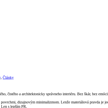
y
,
Články
, čistého a architektonicky správneho interiéru. Bez škár, bez emócií
 povrchmi, dizajnovým minimalizmom. Lenže materiálová pravda je jed
 Len s lepším PR.