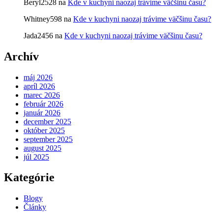
Beryl2528
na
Kde v kuchyni naozaj trávime väčšinu času?
Whitney598
na
Kde v kuchyni naozaj trávime väčšinu času?
Jada2456
na
Kde v kuchyni naozaj trávime väčšinu času?
Archív
máj 2026
apríl 2026
marec 2026
február 2026
január 2026
december 2025
október 2025
september 2025
august 2025
júl 2025
Kategórie
Blogy
Články