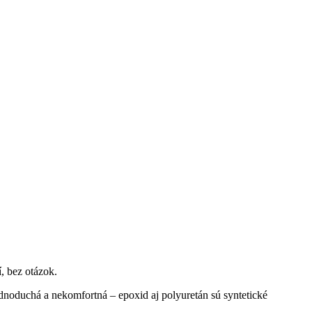
, bez otázok.
noduchá a nekomfortná – epoxid aj polyuretán sú syntetické