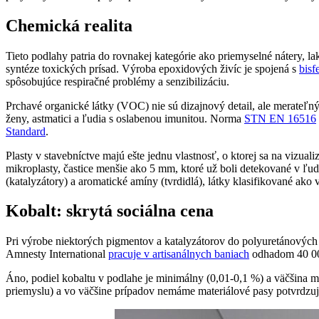
Chemická realita
Tieto podlahy patria do rovnakej kategórie ako priemyselné nátery, l
syntéze toxických prísad. Výroba epoxidových živíc je spojená s
bis
spôsobujúce respiračné problémy a senzibilizáciu.
Prchavé organické látky (VOC) nie sú dizajnový detail, ale merateľný
ženy, astmatici a ľudia s oslabenou imunitou. Norma
STN EN 16516
Standard
.
Plasty v stavebníctve majú ešte jednu vlastnosť, o ktorej sa na viz
mikroplasty, častice menšie ako 5 mm, ktoré už boli detekované v ľud
(katalyzátory) a aromatické amíny (tvrdidlá), látky klasifikované ako
Kobalt: skrytá sociálna cena
Pri výrobe niektorých pigmentov a katalyzátorov do polyuretánovýc
Amnesty International
pracuje v artisanálnych baniach
odhadom 40 000
Áno, podiel kobaltu v podlahe je minimálny (0,01-0,1 %) a väčšina 
priemyslu) a vo väčšine prípadov nemáme materiálové pasy potvrdzujú