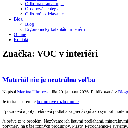
Odborná dramaturgia
Obsahová stratégia
Odborné vzdelávanie
Blog
Blog
Ergonomický kalkulátor interiéru
O mne
Kontakt
Značka:
VOC v interiéri
Materiál nie je neutrálna voľba
Napísal
Martina Uhrinova
dňa
29. januára 2026
. Publikované v
Blog
Je to transparentné
hodnotové rozhodnutie
.
Epoxidová a polyuretánová podlaha sa predávajú ako symbol moderného
A práve to je problém. Nazývame ich liatymi podlahami, minerálnymi
polyméry na báze ropných produktov. Plasty. Petrochemické systémy.