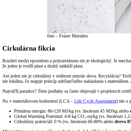
foto – Fraser Marsden
Cirkulárna fikcia
Rozdiel medzi epoxidom a polyuretánom nie je ekologický. Je mechani
že jeden je tvrdší plast a druhý mäkkší plast.
Ani jeden nie je cirkulárny v reálnom zmysle slova. Recyklácia? Tech
nie lokálna, čo neguje princíp udržateľného nakladania s materiál
Najväčší paradox? Tieto podlahy sa často objavujú v projektoch cer
No v materiálovom hodnotení (LCA –
Life Cycle Assessment
) ide o 
Primárna energia: 80-120 MJ/kg (vs. linoleum 45 MJ/kg alebo
Global Warming Potential: 4-8 kg CO₂-eq/kg (vs. linoleum 1,2
Cirkulárny potenciál: 0 % (vs. linoleum 60-80% alebo
drevo 8