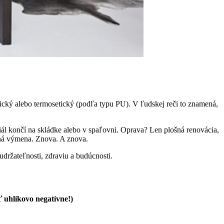
ický alebo termosetický (podľa typu PU). V ľudskej reči to znamená,
iál končí na skládke alebo v spaľovni. Oprava? Len plošná renovácia,
tná výmena. Znova. A znova.
ržateľnosti, zdraviu a budúcnosti.
 uhlíkovo negatívne!)