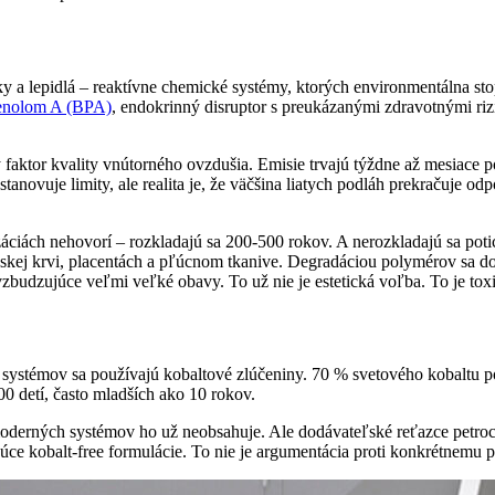
aky a lepidlá – reaktívne chemické systémy, ktorých environmentálna sto
fenolom A (BPA)
, endokrinný disruptor s preukázanými zdravotnými ri
 faktor kvality vnútorného ovzdušia. Emisie trvajú týždne až mesiace p
stanovuje limity, ale realita je, že väčšina liatych podláh prekračuje
ualizáciách nehovorí – rozkladajú sa 200-500 rokov. A nerozkladajú sa
skej krvi, placentách a pľúcnom tkanive. Degradáciou polymérov sa do p
 vzbudzujúce veľmi veľké obavy. To už nie je estetická voľba. To je to
h systémov sa používajú kobaltové zlúčeniny. 70 % svetového kobaltu
 detí, často mladších ako 10 rokov.
moderných systémov ho už neobsahuje. Ale dodávateľské reťazce petroc
ce kobalt-free formulácie. To nie je argumentácia proti konkrétnemu 