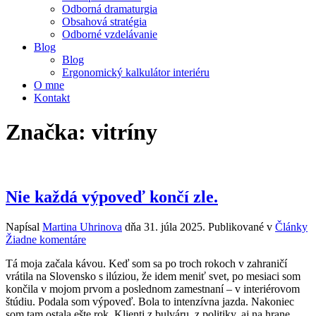
Odborná dramaturgia
Obsahová stratégia
Odborné vzdelávanie
Blog
Blog
Ergonomický kalkulátor interiéru
O mne
Kontakt
Značka:
vitríny
Nie každá výpoveď končí zle.
Napísal
Martina Uhrinova
dňa
31. júla 2025
. Publikované v
Články
na
Žiadne komentáre
Nie
Tá moja začala kávou. Keď som sa po troch rokoch v zahraničí
každá
vrátila na Slovensko s ilúziou, že idem meniť svet, po mesiaci som
výpoveď
končila v mojom prvom a poslednom zamestnaní – v interiérovom
končí
štúdiu. Podala som výpoveď. Bola to intenzívna jazda. Nakoniec
zle.
som tam ostala ešte rok. Klienti z bulváru, z politiky, aj na hrane