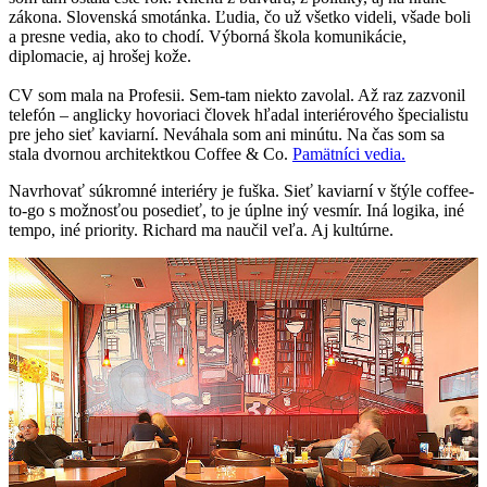
zákona. Slovenská smotánka. Ľudia, čo už všetko videli, všade boli
a presne vedia, ako to chodí. Výborná škola komunikácie,
diplomacie, aj hrošej kože.
CV som mala na Profesii. Sem-tam niekto zavolal. Až raz zazvonil
telefón – anglicky hovoriaci človek hľadal interiérového špecialistu
pre jeho sieť kaviarní. Neváhala som ani minútu. Na čas som sa
stala dvornou architektkou Coffee & Co.
Pamätníci vedia.
Navrhovať súkromné interiéry je fuška. Sieť kaviarní v štýle coffee-
to-go s možnosťou posedieť, to je úplne iný vesmír. Iná logika, iné
tempo, iné priority. Richard ma naučil veľa. Aj kultúrne.