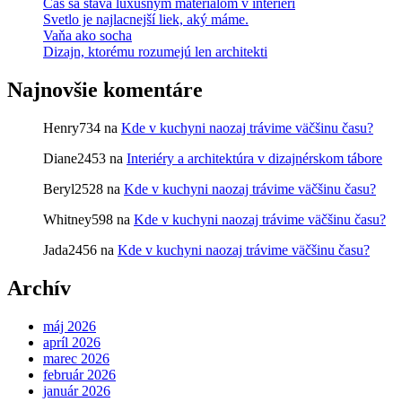
Čas sa stáva luxusným materiálom v interiéri
Svetlo je najlacnejší liek, aký máme.
Vaňa ako socha
Dizajn, ktorému rozumejú len architekti
Najnovšie komentáre
Henry734
na
Kde v kuchyni naozaj trávime väčšinu času?
Diane2453
na
Interiéry a architektúra v dizajnérskom tábore
Beryl2528
na
Kde v kuchyni naozaj trávime väčšinu času?
Whitney598
na
Kde v kuchyni naozaj trávime väčšinu času?
Jada2456
na
Kde v kuchyni naozaj trávime väčšinu času?
Archív
máj 2026
apríl 2026
marec 2026
február 2026
január 2026