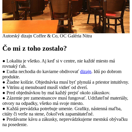
Autorský dizajn Coffee & Co, OC Galéria Nitra
Čo mi z toho zostalo?
● Lokalita je všetko. Aj keď si v centre, nie každé miesto má
rovnaký ťah.
● Ľudia nechodia do kaviarne obdivovať
dizajn
. Idú po dobrom
produkte.
● Žiadne kolízie. Objednávka musí byť plynulá a priestor intuitívny.
● Vitrínu aj menuboard musíš vidieť od dverí.
● Pred objednávkou by mal každý prejsť okolo zákuskov.
● Zázemie pre zamestnancov musí fungovať. Udržateľné materiály,
otvory na odpadky, všetko má svoje miesto.
● Každá prevádzka potrebuje umenie. Grafiky, nástenná maľba,
citáty či verše na stene, čokoľvek zapamätateľné.
● Predávame kávu a zákusky, neprevádzkujeme mestskú obývačku
na posedenie.