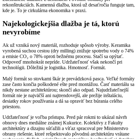
rekonštrukciách. Kamenná dlažba, ktorá už desaťročia funguje tam,
kde je. To je cirkulárna ekonomika v praxi.
Najekologickejšia dlažba je tá, ktorú
nevyrobíme
Ak už vzniká nový materiál, rozhoduje spôsob výroby. Keramika
vyrobená suchou cestou (dry milling) znižuje spotrebu vody o 74%
a emisie CO₂ o 78% oproti bežnému procesu. Stačí sa opýtať.
Odpoveď mnohokrát nepríde. Udržateľnosť však nekončí pri
technológii. Dôležitá je logistika. Hmotnosť. Formát.
Malý formát so stovkami škár je prevádzková pasca. Veľké formáty
zase často končia poškodené ešte pred montážou. Časť materiálu sa
nikdy nestane architektúrou; skončí ako odpad. Najudržateľnejší
formát nie je najväčší ani najtrendovejší, ale prežije inštaláciu,
desiatky rokov používania a dá sa opraviť bez búrania celého
priestoru.
Udržateľnosť je voľba prístupu. Pred pár rokmi to ukázal návrh
obnovy dnes mediálne známej Kukurice. Kolektívy z Fakulty
architektúry a dizajnu súťažili a víťaz spracoval pre Ministerstvo
obrany riešenie, ktoré rešpektovalo pôvodnú architektúru vrátane