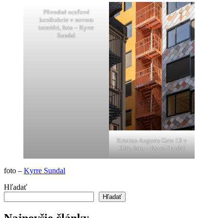
Pôvodné oceľové
konštukcie v novom
interiéri, foto – Kyrre
Sundal
Kristian Augusts Gate 13 v
Osle, foto – Kyrre Sundal
foto –
Kyrre Sundal
Hľadať
Hľadať
Najnovšie články