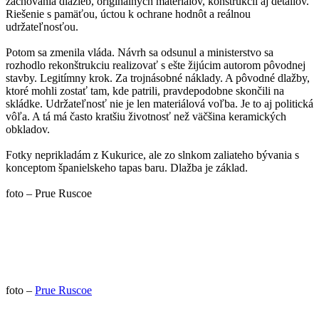
zachovania dlažieb, originálnych materiálov, konštrukcií aj detailov.
Riešenie s pamäťou, úctou k ochrane hodnôt a reálnou
udržateľnosťou.
Potom sa zmenila vláda. Návrh sa odsunul a ministerstvo sa
rozhodlo rekonštrukciu realizovať s ešte žijúcim autorom pôvodnej
stavby. Legitímny krok. Za trojnásobné náklady. A pôvodné dlažby,
ktoré mohli zostať tam, kde patrili, pravdepodobne skončili na
skládke. Udržateľnosť nie je len materiálová voľba. Je to aj politická
vôľa. A tá má často kratšiu životnosť než väčšina keramických
obkladov.
Fotky neprikladám z Kukurice, ale zo slnkom zaliateho bývania s
konceptom španielskeho tapas baru. Dlažba je základ.
foto – Prue Ruscoe
foto –
Prue Ruscoe