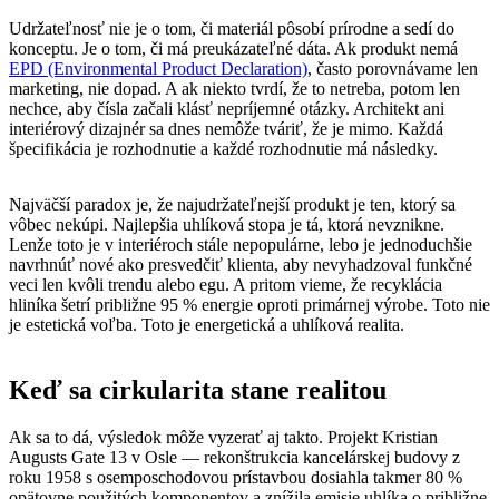
Udržateľnosť nie je o tom, či materiál pôsobí prírodne a sedí do
konceptu. Je o tom, či má preukázateľné dáta. Ak produkt nemá
EPD (Environmental Product Declaration)
, často porovnávame len
marketing, nie dopad. A ak niekto tvrdí, že to netreba, potom len
nechce, aby čísla začali klásť nepríjemné otázky. Architekt ani
interiérový dizajnér sa dnes nemôže tváriť, že je mimo. Každá
špecifikácia je rozhodnutie a každé rozhodnutie má následky.
Najväčší paradox je, že najudržateľnejší produkt je ten, ktorý sa
vôbec nekúpi. Najlepšia uhlíková stopa je tá, ktorá nevznikne.
Lenže toto je v interiéroch stále nepopulárne, lebo je jednoduchšie
navrhnúť nové ako presvedčiť klienta, aby nevyhadzoval funkčné
veci len kvôli trendu alebo egu. A pritom vieme, že recyklácia
hliníka šetrí približne 95 % energie oproti primárnej výrobe. Toto nie
je estetická voľba. Toto je energetická a uhlíková realita.
Keď sa cirkularita stane realitou
Ak sa to dá, výsledok môže vyzerať aj takto. Projekt Kristian
Augusts Gate 13 v Osle — rekonštrukcia kancelárskej budovy z
roku 1958 s osemposchodovou prístavbou dosiahla takmer 80 %
opätovne použitých komponentov a znížila emisie uhlíka o približne