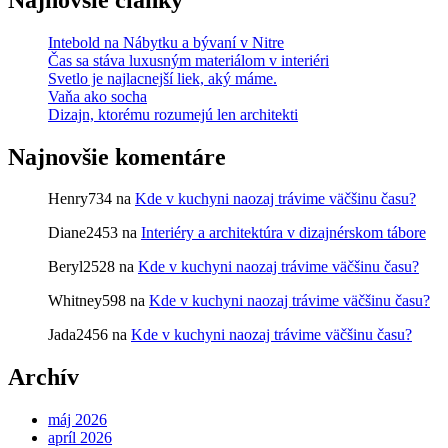
Intebold na Nábytku a bývaní v Nitre
Čas sa stáva luxusným materiálom v interiéri
Svetlo je najlacnejší liek, aký máme.
Vaňa ako socha
Dizajn, ktorému rozumejú len architekti
Najnovšie komentáre
Henry734
na
Kde v kuchyni naozaj trávime väčšinu času?
Diane2453
na
Interiéry a architektúra v dizajnérskom tábore
Beryl2528
na
Kde v kuchyni naozaj trávime väčšinu času?
Whitney598
na
Kde v kuchyni naozaj trávime väčšinu času?
Jada2456
na
Kde v kuchyni naozaj trávime väčšinu času?
Archív
máj 2026
apríl 2026