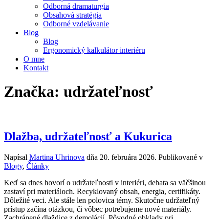
Odborná dramaturgia
Obsahová stratégia
Odborné vzdelávanie
Blog
Blog
Ergonomický kalkulátor interiéru
O mne
Kontakt
Značka:
udržateľnosť
Dlažba, udržateľnosť a Kukurica
Napísal
Martina Uhrinova
dňa
20. februára 2026
. Publikované v
Blogy
,
Články
Keď sa dnes hovorí o udržateľnosti v interiéri, debata sa väčšinou
zastaví pri materiáloch. Recyklovaný obsah, energia, certifikáty.
Dôležité veci. Ale stále len polovica témy. Skutočne udržateľný
prístup začína otázkou, či vôbec potrebujeme nové materiály.
Zachránené dlaždice z demolácií. Pôvodné obklady pri