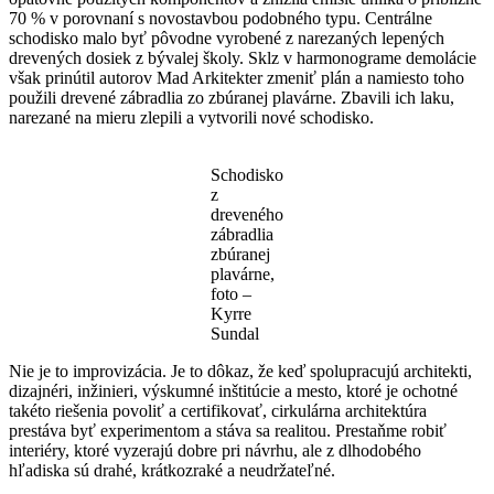
70 % v porovnaní s novostavbou podobného typu. Centrálne
schodisko malo byť pôvodne vyrobené z narezaných lepených
drevených dosiek z bývalej školy. Sklz v harmonograme demolácie
však prinútil autorov Mad Arkitekter zmeniť plán a namiesto toho
použili drevené zábradlia zo zbúranej plavárne. Zbavili ich laku,
narezané na mieru zlepili a vytvorili nové schodisko.
Schodisko
z
dreveného
zábradlia
zbúranej
plavárne,
foto –
Kyrre
Sundal
Nie je to improvizácia. Je to dôkaz, že keď spolupracujú architekti,
dizajnéri, inžinieri, výskumné inštitúcie a mesto, ktoré je ochotné
takéto riešenia povoliť a certifikovať, cirkulárna architektúra
prestáva byť experimentom a stáva sa realitou. Prestaňme robiť
interiéry, ktoré vyzerajú dobre pri návrhu, ale z dlhodobého
hľadiska sú drahé, krátkozraké a neudržateľné.