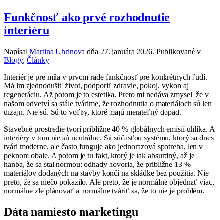
Funkčnosť ako prvé rozhodnutie
interiéru
Napísal
Martina Uhrinova
dňa
27. januára 2026
. Publikované v
Blogy
,
Články
Interiér je pre mňa v prvom rade funkčnosť pre konkrétnych ľudí.
Má im zjednodušiť život, podporiť zdravie, pokoj, výkon aj
regeneráciu. Až potom je to estetika. Preto mi nedáva zmysel, že v
našom odvetví sa stále tvárime, že rozhodnutia o materiáloch sú len
dizajn. Nie sú. Sú to voľby, ktoré majú merateľný dopad.
Stavebné prostredie tvorí približne 40 % globálnych emisií uhlíka. A
interiéry v tom nie sú neutrálne. Sú súčasťou systému, ktorý sa dnes
tvári moderne, ale často funguje ako jednorazová spotreba, len v
peknom obale. A potom je tu fakt, ktorý je tak absurdný, až je
hanba, že sa stal normou: odhady hovoria, že približne 13 %
materiálov dodaných na stavby končí na skládke bez použitia. Nie
preto, že sa niečo pokazilo. Ale preto, že je normálne objednať viac,
normálne zle plánovať a normálne tváriť sa, že to nie je problém.
Dáta namiesto marketingu