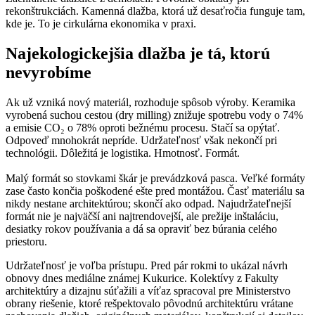
rekonštrukciách. Kamenná dlažba, ktorá už desaťročia funguje tam,
kde je. To je cirkulárna ekonomika v praxi.
Najekologickejšia dlažba je tá, ktorú
nevyrobíme
Ak už vzniká nový materiál, rozhoduje spôsob výroby. Keramika
vyrobená suchou cestou (dry milling) znižuje spotrebu vody o 74%
a emisie CO₂ o 78% oproti bežnému procesu. Stačí sa opýtať.
Odpoveď mnohokrát nepríde. Udržateľnosť však nekončí pri
technológii. Dôležitá je logistika. Hmotnosť. Formát.
Malý formát so stovkami škár je prevádzková pasca. Veľké formáty
zase často končia poškodené ešte pred montážou. Časť materiálu sa
nikdy nestane architektúrou; skončí ako odpad. Najudržateľnejší
formát nie je najväčší ani najtrendovejší, ale prežije inštaláciu,
desiatky rokov používania a dá sa opraviť bez búrania celého
priestoru.
Udržateľnosť je voľba prístupu. Pred pár rokmi to ukázal návrh
obnovy dnes mediálne známej Kukurice. Kolektívy z Fakulty
architektúry a dizajnu súťažili a víťaz spracoval pre Ministerstvo
obrany riešenie, ktoré rešpektovalo pôvodnú architektúru vrátane