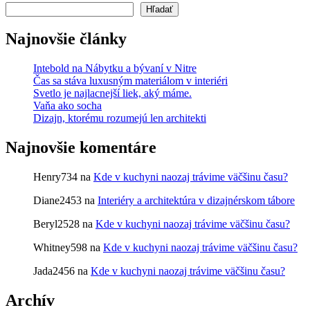
Hľadať
Najnovšie články
Intebold na Nábytku a bývaní v Nitre
Čas sa stáva luxusným materiálom v interiéri
Svetlo je najlacnejší liek, aký máme.
Vaňa ako socha
Dizajn, ktorému rozumejú len architekti
Najnovšie komentáre
Henry734
na
Kde v kuchyni naozaj trávime väčšinu času?
Diane2453
na
Interiéry a architektúra v dizajnérskom tábore
Beryl2528
na
Kde v kuchyni naozaj trávime väčšinu času?
Whitney598
na
Kde v kuchyni naozaj trávime väčšinu času?
Jada2456
na
Kde v kuchyni naozaj trávime väčšinu času?
Archív