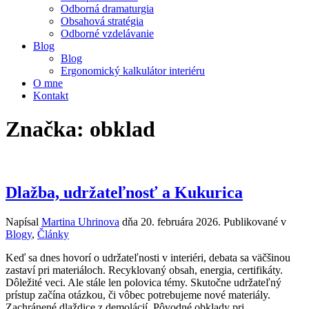
Odborná dramaturgia
Obsahová stratégia
Odborné vzdelávanie
Blog
Blog
Ergonomický kalkulátor interiéru
O mne
Kontakt
Značka:
obklad
Dlažba, udržateľnosť a Kukurica
Napísal
Martina Uhrinova
dňa
20. februára 2026
. Publikované v
Blogy
,
Články
Keď sa dnes hovorí o udržateľnosti v interiéri, debata sa väčšinou
zastaví pri materiáloch. Recyklovaný obsah, energia, certifikáty.
Dôležité veci. Ale stále len polovica témy. Skutočne udržateľný
prístup začína otázkou, či vôbec potrebujeme nové materiály.
Zachránené dlaždice z demolácií. Pôvodné obklady pri