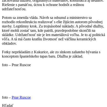
zachovania dlažieb, originálnych materiálov, konštrukcií aj detailov.
Riešenie s pamäťou, úctou k ochrane hodnôt a reálnou
udržateľnosťou.
Potom sa zmenila vláda. Návrh sa odsunul a ministerstvo sa
rozhodlo rekonštrukciu realizovať s ešte žijúcim autorom pôvodnej
stavby. Legitímny krok. Za trojnásobné náklady. A pôvodné dlažby,
ktoré mohli zostať tam, kde patrili, pravdepodobne skončili na
skládke. Udržateľnosť nie je len materiálová voľba. Je to aj politická
vôľa. A tá má často kratšiu životnosť než väčšina keramických
obkladov.
Fotky neprikladám z Kukurice, ale zo slnkom zaliateho bývania s
konceptom španielskeho tapas baru. Dlažba je základ.
foto – Prue Ruscoe
foto –
Prue Ruscoe
Hľadať