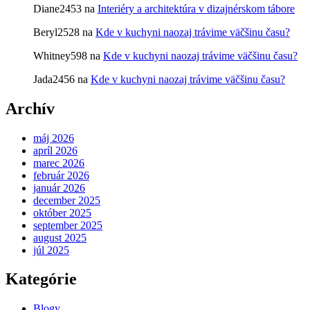
Diane2453
na
Interiéry a architektúra v dizajnérskom tábore
Beryl2528
na
Kde v kuchyni naozaj trávime väčšinu času?
Whitney598
na
Kde v kuchyni naozaj trávime väčšinu času?
Jada2456
na
Kde v kuchyni naozaj trávime väčšinu času?
Archív
máj 2026
apríl 2026
marec 2026
február 2026
január 2026
december 2025
október 2025
september 2025
august 2025
júl 2025
Kategórie
Blogy