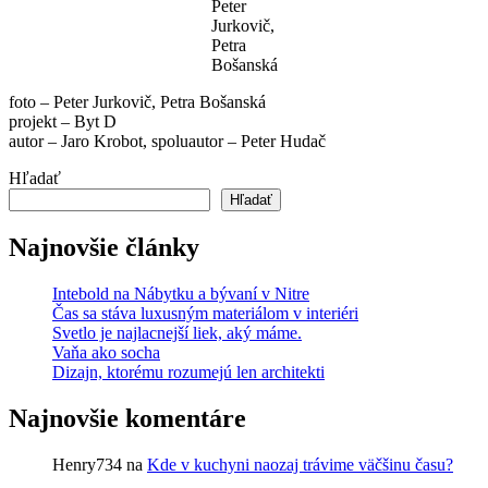
Peter
Jurkovič,
Petra
Bošanská
foto – Peter Jurkovič, Petra Bošanská
projekt – Byt D
autor – Jaro Krobot, spoluautor – Peter Hudač
Hľadať
Hľadať
Najnovšie články
Intebold na Nábytku a bývaní v Nitre
Čas sa stáva luxusným materiálom v interiéri
Svetlo je najlacnejší liek, aký máme.
Vaňa ako socha
Dizajn, ktorému rozumejú len architekti
Najnovšie komentáre
Henry734
na
Kde v kuchyni naozaj trávime väčšinu času?