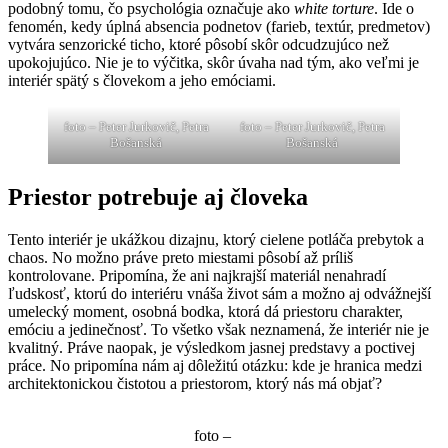
podobný tomu, čo psychológia označuje ako
white torture
. Ide o
fenomén, kedy úplná absencia podnetov (farieb, textúr, predmetov)
vytvára senzorické ticho, ktoré pôsobí skôr odcudzujúco než
upokojujúco. Nie je to výčitka, skôr úvaha nad tým, ako veľmi je
interiér spätý s človekom a jeho emóciami.
foto – Peter Jurkovič, Petra
foto – Peter Jurkovič, Petra
Bošanská
Bošanská
Priestor potrebuje aj človeka
Tento interiér je ukážkou dizajnu, ktorý cielene potláča prebytok a
chaos. No možno práve preto miestami pôsobí až príliš
kontrolovane. Pripomína, že ani najkrajší materiál nenahradí
ľudskosť, ktorú do interiéru vnáša život sám a možno aj odvážnejší
umelecký moment, osobná bodka, ktorá dá priestoru charakter,
emóciu a jedinečnosť. To všetko však neznamená, že interiér nie je
kvalitný. Práve naopak, je výsledkom jasnej predstavy a poctivej
práce. No pripomína nám aj dôležitú otázku: kde je hranica medzi
architektonickou čistotou a priestorom, ktorý nás má objať?
foto –