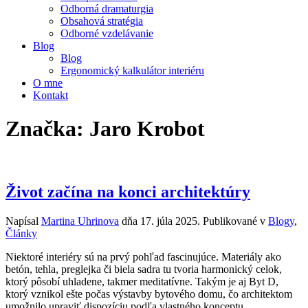
Odborná dramaturgia
Obsahová stratégia
Odborné vzdelávanie
Blog
Blog
Ergonomický kalkulátor interiéru
O mne
Kontakt
Značka:
Jaro Krobot
Život začína na konci architektúry
Napísal
Martina Uhrinova
dňa
17. júla 2025
. Publikované v
Blogy
,
Články
Niektoré interiéry sú na prvý pohľad fascinujúce. Materiály ako
betón, tehla, preglejka či biela sadra tu tvoria harmonický celok,
ktorý pôsobí uhladene, takmer meditatívne. Takým je aj Byt D,
ktorý vznikol ešte počas výstavby bytového domu, čo architektom
umožnilo upraviť dispozíciu podľa vlastného konceptu.