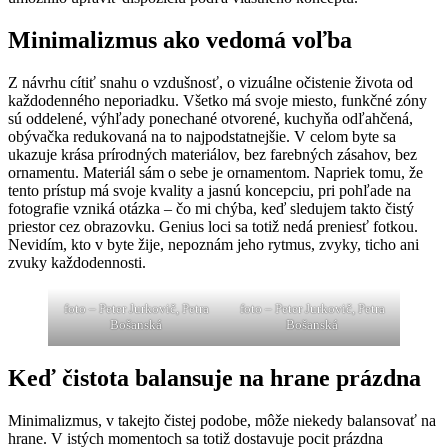
Minimalizmus ako vedomá voľba
Z návrhu cítiť snahu o vzdušnosť, o vizuálne očistenie života od
každodenného neporiadku. Všetko má svoje miesto, funkčné zóny
sú oddelené, výhľady ponechané otvorené, kuchyňa odľahčená,
obývačka redukovaná na to najpodstatnejšie. V celom byte sa
ukazuje krása prírodných materiálov, bez farebných zásahov, bez
ornamentu. Materiál sám o sebe je ornamentom. Napriek tomu, že
tento prístup má svoje kvality a jasnú koncepciu, pri pohľade na
fotografie vzniká otázka – čo mi chýba, keď sledujem takto čistý
priestor cez obrazovku. Genius loci sa totiž nedá preniesť fotkou.
Nevidím, kto v byte žije, nepoznám jeho rytmus, zvyky, ticho ani
zvuky každodennosti.
foto – Peter Jurkovič, Petra
foto – Peter Jurkovič, Petra
Bošanská
Bošanská
Keď čistota balansuje na hrane prázdna
Minimalizmus, v takejto čistej podobe, môže niekedy balansovať na
hrane. V istých momentoch sa totiž dostavuje pocit prázdna